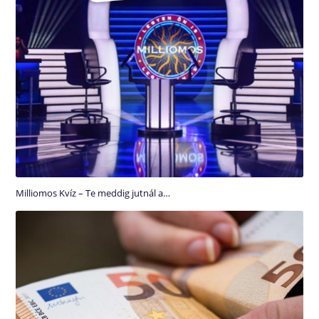
Milliomos Kvíz – Te meddig jutnál a…