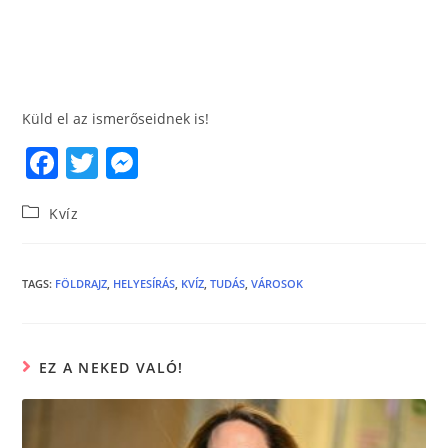
Küld el az ismerőseidnek is!
F
T
M
a
w
e
Kvíz
c
itt
ss
e
er
e
b
n
TAGS
:
FÖLDRAJZ
,
HELYESÍRÁS
,
KVÍZ
,
TUDÁS
,
VÁROSOK
o
g
o
er
EZ A NEKED VALÓ!
k