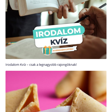
Irodalom Kvíz – csak a legnagyobb rajongóknak!