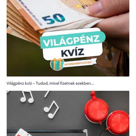
Világpénz kvíz – Tudod, mivel fizetnek ezekben…