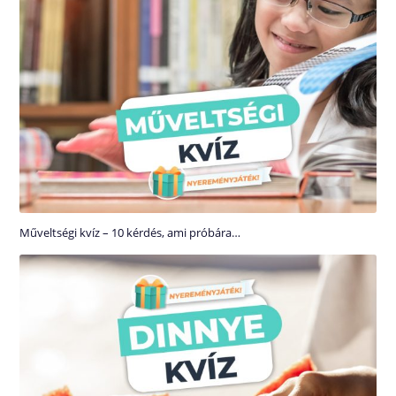
Műveltségi kvíz – 10 kérdés, ami próbára…