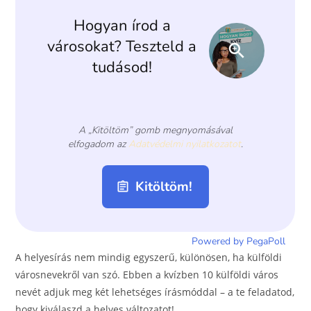
o
er
k
A helyesírás nem mindig egyszerű, különösen, ha külföldi
városnevekről van szó. Ebben a kvízben 10 külföldi város
nevét adjuk meg két lehetséges írásmóddal – a te feladatod,
hogy kiválaszd a helyes változatot!