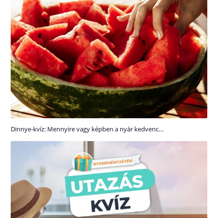
Dinnye-kvíz: Mennyire vagy képben a nyár kedvenc…