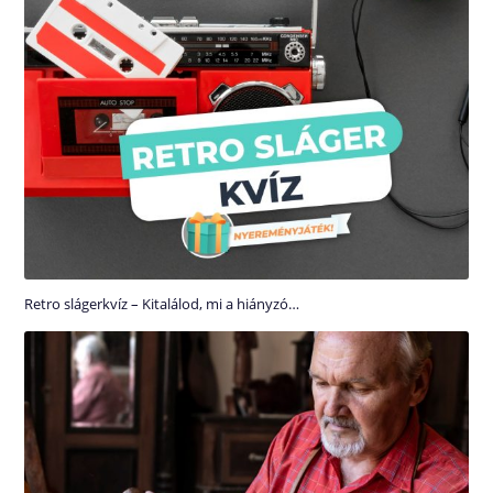
Retro slágerkvíz – Kitalálod, mi a hiányzó…