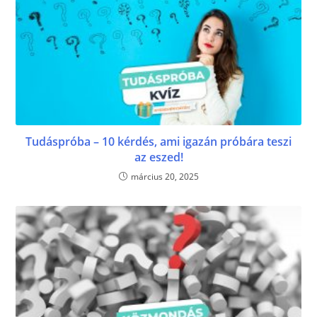
Tudáspróba – 10 kérdés, ami igazán próbára teszi
az eszed!
március 20, 2025