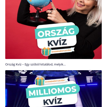
Ország Kvíz – Egy szóból kitalálod, melyik…