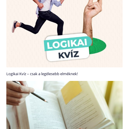
Logikai Kvíz – csak a legélesebb elméknek!