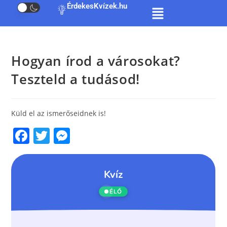
ÉrdekesKvízek.hu
Hogyan írod a városokat?
Teszteld a tudásod!
Küld el az ismerőseidnek is!
F
T
M
a
w
e
c
itt
ss
e
er
e
b
n
o
g