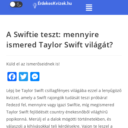
ÉrdekesKvízek.hu
A Swiftie teszt: mennyire
ismered Taylor Swift világát?
Küld el az ismerőseidnek is!
F
T
M
a
w
e
Lépj be Taylor Swift csillagfényes világába ezzel a lenyűgöző
c
itt
ss
kvízzel, amely a Swift rajongók tudását teszi próbára!
e
er
e
Fedezd fel, mennyire vagy igazi Swiftie, míg megismered
b
n
Taylor Swift fejlődését country énekesnőből világhírű
o
g
popikonná. Merülj el a dalok mögötti történetekben, és
válaszolj a kihívásokkal teli kérdésekre. Vajon te leszel a