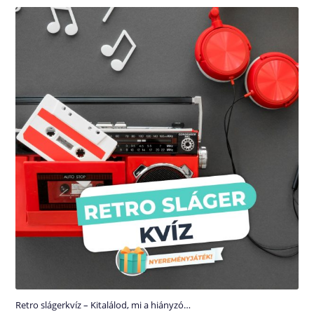
Retro slágerkvíz – Kitalálod, mi a hiányzó…