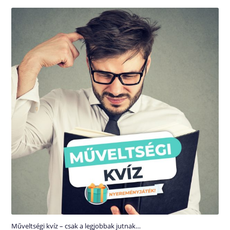
Műveltségi kvíz – csak a legjobbak jutnak…