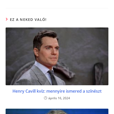
o
g
o
er
EZ A NEKED VALÓ!
k
Henry Cavill kvíz: mennyire ismered a színészt
április 16, 2024