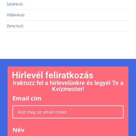
Sztárkvíz
Villámkvíz
Zene kvíz
Hírlevél feliratkozás
Iraktozz fel a hírlevelünkre és legyél Te a
Kvízmester!
Email cím
Név