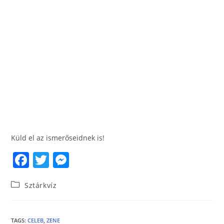
Küld el az ismerőseidnek is!
F
T
M
a
w
e
Sztárkvíz
c
itt
ss
e
er
e
b
n
TAGS
:
CELEB
,
ZENE