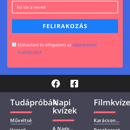
FELIRAKOZÁS
Elolvastam és elfogadom az
Adatvédelmi
szabályzatot
Tudápróbák
Napi
Filmkvíz
kvízek
Műveltségi
Karácsonyi
Kvíz –
Filmek –
A Nagy
Versek
Reszkessetek,