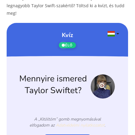
o
er
legnagyobb Taylor Swift-szakértő? Töltsd ki a kvízt, és tudd
k
meg!