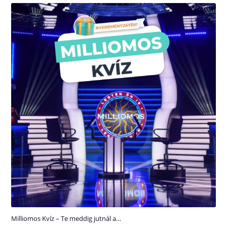
Milliomos Kvíz – Te meddig jutnál a…