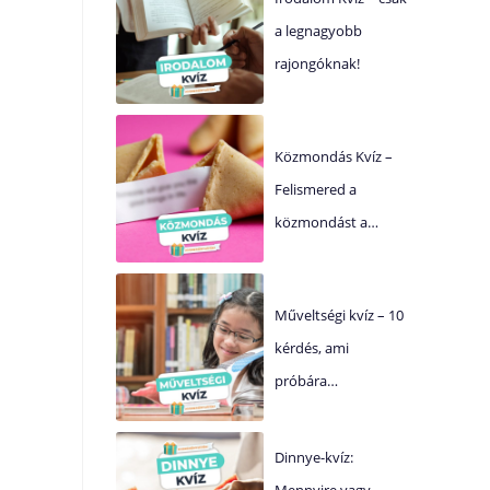
a legnagyobb
rajongóknak!
Közmondás Kvíz –
Felismered a
közmondást a…
Műveltségi kvíz – 10
kérdés, ami
próbára…
Dinnye-kvíz:
Mennyire vagy