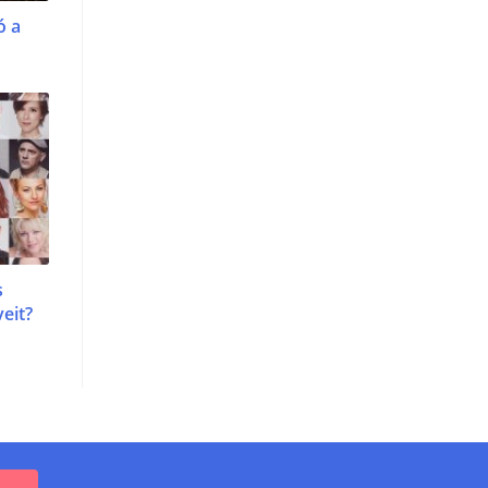
ó a
s
eit?