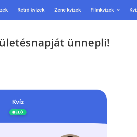
ízek
Retró kvízek
Zene kvízek
Filmkvízek
Kví
zületésnapját ünnepli!