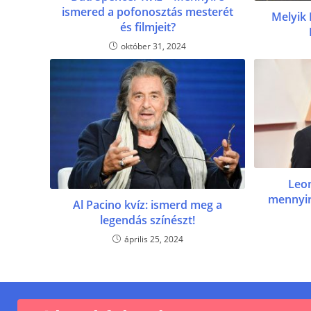
ismered a pofonosztás mesterét
Melyik 
és filmjeit?
október 31, 2024
Leon
mennyir
Al Pacino kvíz: ismerd meg a
legendás színészt!
április 25, 2024