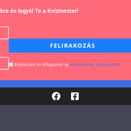
nkre és legyél Te a Kvízmester!
FELIRAKOZÁS
Elolvastam és elfogadom az
Adatvédelmi szabályzatot