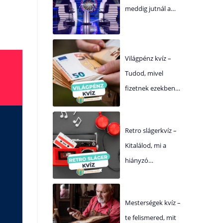
meddig jutnál a…
Világpénz kvíz –
Tudod, mivel
fizetnek ezekben…
Retro slágerkvíz –
Kitalálod, mi a
hiányzó…
Mesterségek kvíz –
te felismered, mit