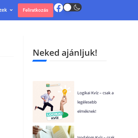
zek
Feliratkozás
Neked ajánljuk!
Logikai Kvíz – csak a
legélesebb
elméknek!
Irodalom Kvíz – csak