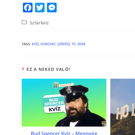
F
T
M
a
w
e
Sztárkvíz
c
itt
ss
e
er
e
b
n
TAGS
:
KVÍZ
,
SOROZAT
,
SZÍNÉSZ
,
TV
,
ZENE
o
g
o
er
EZ A NEKED VALÓ!
k
Bud Spencer Kvíz – Mennyire