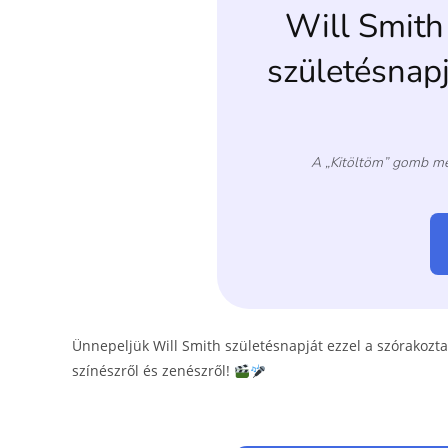
o
er
k
Ünnepeljük Will Smith születésnapját ezzel a szórakozta
színészről és zenészről!