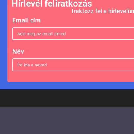
Hírlevél feliratkozás
Iraktozz fel a hírlevelü
Email cím
Név