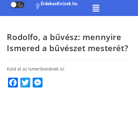
ÉrdekesKvízek.hu
Rodolfo, a bűvész: mennyire
Ismered a bűvészet mesterét?
Küld el az ismerőseidnek is!
F
T
M
a
w
e
c
itt
ss
e
er
e
b
n
o
g