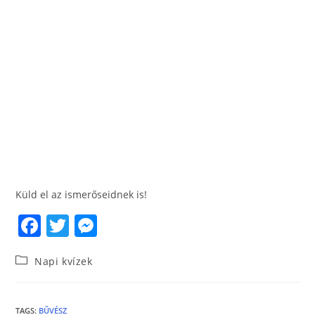
Küld el az ismerőseidnek is!
F
T
M
a
w
e
Napi kvízek
c
itt
ss
e
er
e
TAGS
:
BŰVÉSZ