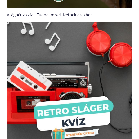
Világpénz kvíz – Tudod, mivel fizetnek ezekben…