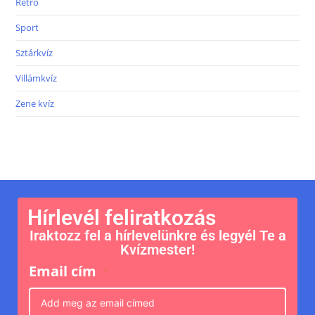
Retró
Sport
Sztárkvíz
Villámkvíz
Zene kvíz
Hírlevél feliratkozás
Iraktozz fel a hírlevelünkre és legyél Te a
Kvízmester!
Email cím