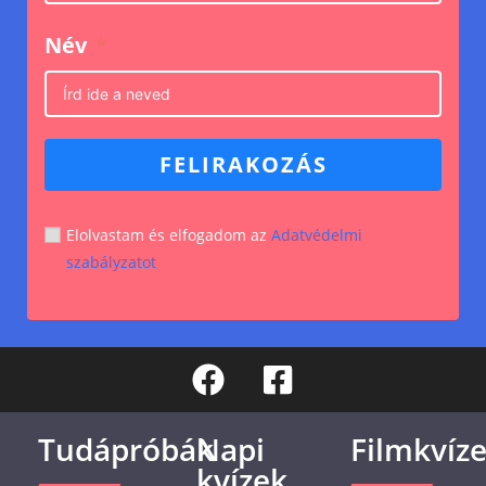
Név
FELIRAKOZÁS
Elolvastam és elfogadom az
Adatvédelmi
szabályzatot
Tudápróbák
Napi
Filmkvíz
kvízek