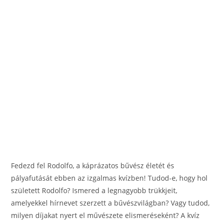
o
er
k
Fedezd fel Rodolfo, a káprázatos bűvész életét és
pályafutását ebben az izgalmas kvízben! Tudod-e, hogy hol
született Rodolfo? Ismered a legnagyobb trükkjeit,
amelyekkel hírnevet szerzett a bűvészvilágban? Vagy tudod,
milyen díjakat nyert el művészete elismeréseként? A kvíz