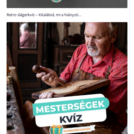
Retro slágerkvíz – Kitalálod, mi a hiányzó…