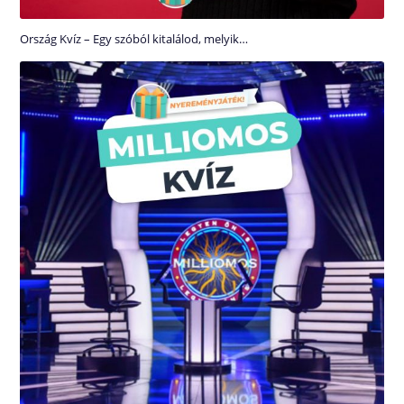
Ország Kvíz – Egy szóból kitalálod, melyik…