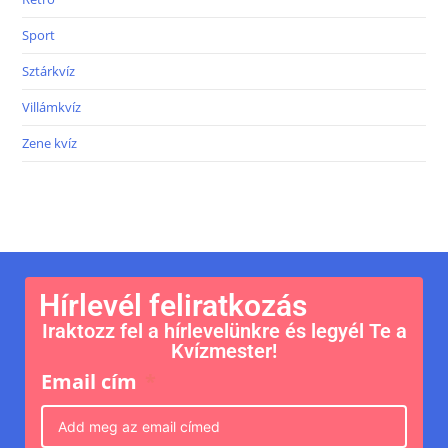
Sport
Sztárkvíz
Villámkvíz
Zene kvíz
Hírlevél feliratkozás
Iraktozz fel a hírlevelünkre és legyél Te a
Kvízmester!
Email cím