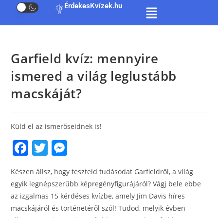
ÉrdekesKvízek.hu
Garfield kvíz: mennyire
ismered a világ leglustább
macskáját?
Küld el az ismerőseidnek is!
F
T
M
a
w
e
Készen állsz, hogy teszteld tudásodat Garfieldről, a világ
c
itt
ss
egyik legnépszerűbb képregényfigurájáról? Vágj bele ebbe
e
er
e
az izgalmas 15 kérdéses kvízbe, amely Jim Davis híres
b
n
macskájáról és történetéről szól! Tudod, melyik évben