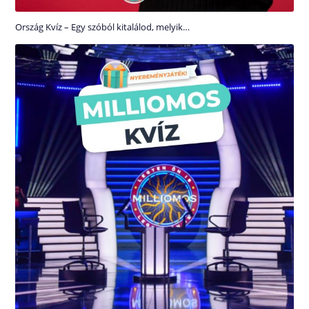
Ország Kvíz – Egy szóból kitalálod, melyik…