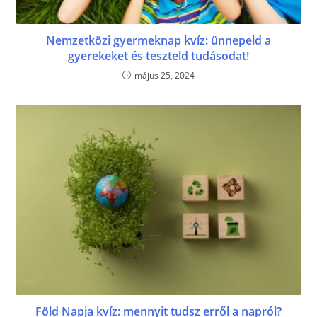
Nemzetközi gyermeknap kvíz: ünnepeld a
gyerekeket és teszteld tudásodat!
május 25, 2024
Föld Napja kvíz: mennyit tudsz erről a napról?