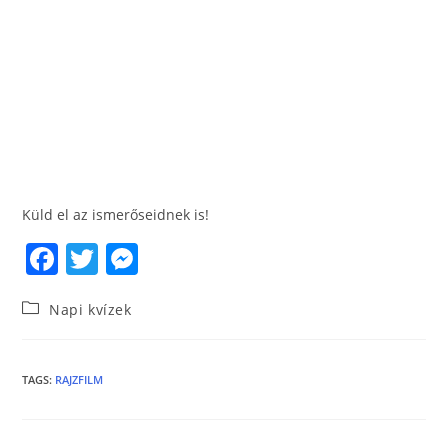
Küld el az ismerőseidnek is!
F
T
M
a
w
e
Napi kvízek
c
itt
ss
e
er
e
b
n
TAGS
:
RAJZFILM
o
g