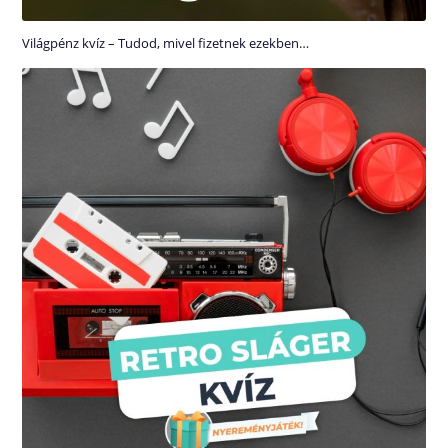
Világpénz kvíz – Tudod, mivel fizetnek ezekben…