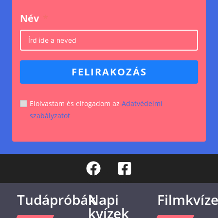
Név
FELIRAKOZÁS
Elolvastam és elfogadom az
Adatvédelmi
szabályzatot
Tudápróbák
Napi
Filmkvíz
kvízek