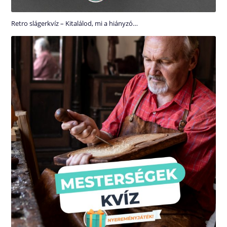
Retro slágerkvíz – Kitalálod, mi a hiányzó…