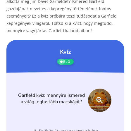
o
g
alkotta meg Jim Davis Garfieldet? Ismered Garfield
gazdájának nevét és a képregény történetének fontos
o
er
eseményeit? Ez a kvíz próbára teszi tudásodat a Garfield
k
képregények világáról. Töltsd ki a kvízt, hogy megtudd,
mennyire vagy jártas Garfield kalandjaiban!