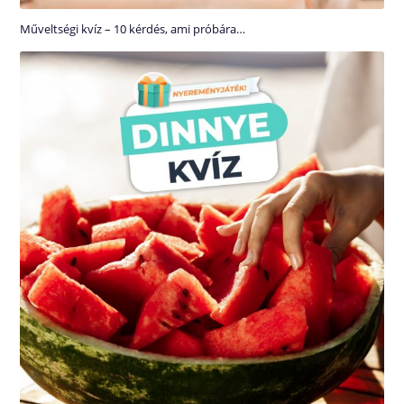
Műveltségi kvíz – 10 kérdés, ami próbára…