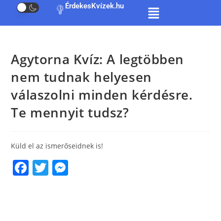
ÉrdekesKvízek.hu
Agytorna Kvíz: A legtöbben
nem tudnak helyesen
válaszolni minden kérdésre.
Te mennyit tudsz?
Küld el az ismerőseidnek is!
F
T
M
a
w
e
c
itt
ss
e
er
e