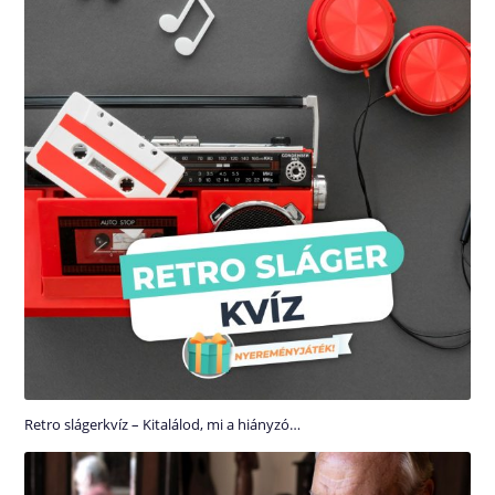
Retro slágerkvíz – Kitalálod, mi a hiányzó…