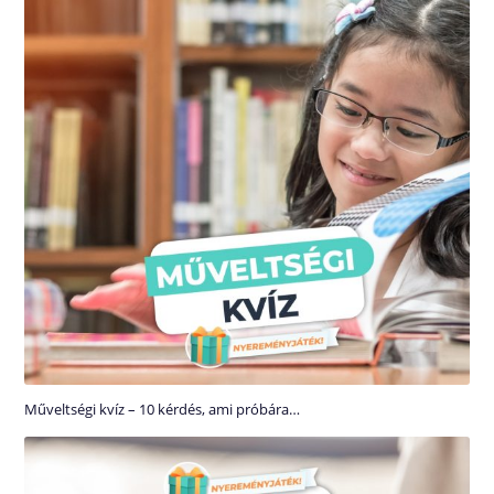
Műveltségi kvíz – 10 kérdés, ami próbára…