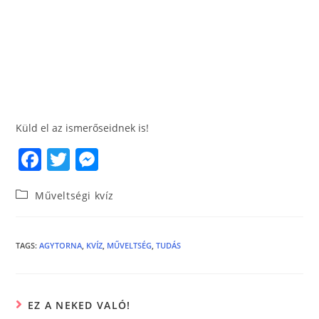
Küld el az ismerőseidnek is!
F
T
M
a
w
e
Műveltségi kvíz
c
itt
ss
e
er
e
b
n
TAGS
:
AGYTORNA
,
KVÍZ
,
MŰVELTSÉG
,
TUDÁS
o
g
o
er
EZ A NEKED VALÓ!
k