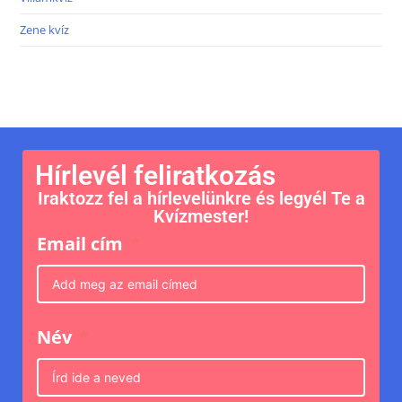
Zene kvíz
Hírlevél feliratkozás
Iraktozz fel a hírlevelünkre és legyél Te a
Kvízmester!
Email cím
Név