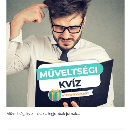
Műveltségi kvíz – csak a legjobbak jutnak…