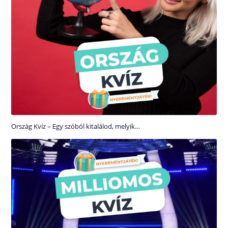
Ország Kvíz – Egy szóból kitalálod, melyik…