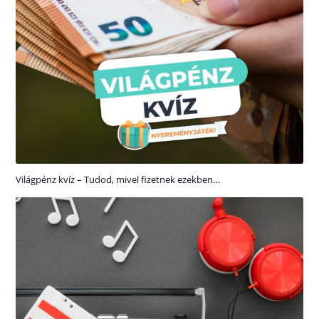
Világpénz kvíz – Tudod, mivel fizetnek ezekben…