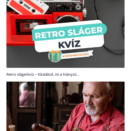
Retro slágerkvíz – Kitalálod, mi a hiányzó…