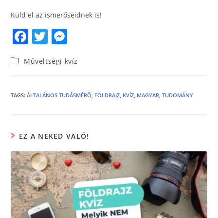
Küld el az ismerőseidnek is!
F
T
M
a
w
e
Műveltségi kvíz
c
itt
ss
e
er
e
b
n
TAGS
:
ÁLTALÁNOS TUDÁSMÉRŐ
,
FÖLDRAJZ
,
KVÍZ
,
MAGYAR
,
TUDOMÁNY
o
g
o
er
EZ A NEKED VALÓ!
k