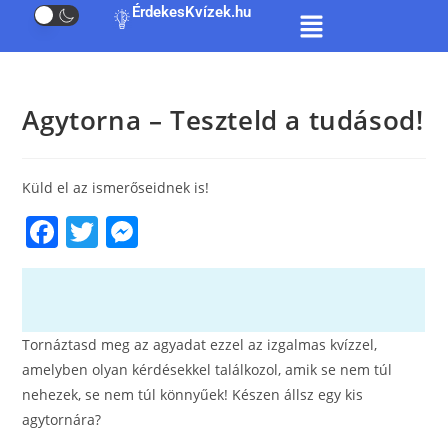
ÉrdekesKvízek.hu
Agytorna – Teszteld a tudásod!
Küld el az ismerőseidnek is!
F
T
M
a
w
e
c
itt
ss
e
er
e
Tornáztasd meg az agyadat ezzel az izgalmas kvízzel,
b
n
amelyben olyan kérdésekkel találkozol, amik se nem túl
o
g
nehezek, se nem túl könnyűek! Készen állsz egy kis
o
er
agytornára?