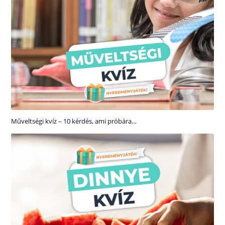
Műveltségi kvíz – 10 kérdés, ami próbára…