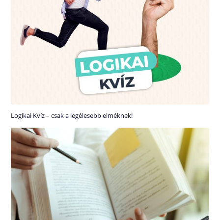
Logikai Kvíz – csak a legélesebb elméknek!