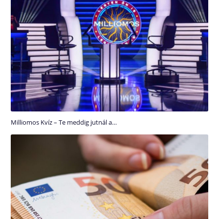
Milliomos Kvíz – Te meddig jutnál a…