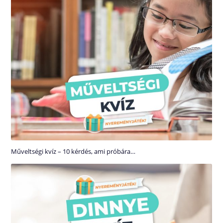
Műveltségi kvíz – 10 kérdés, ami próbára…