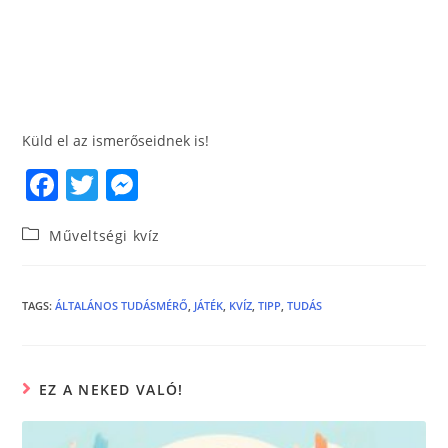
Küld el az ismerőseidnek is!
F
T
M
a
w
e
Műveltségi kvíz
c
itt
ss
e
er
e
b
n
TAGS
:
ÁLTALÁNOS TUDÁSMÉRŐ
,
JÁTÉK
,
KVÍZ
,
TIPP
,
TUDÁS
o
g
o
er
EZ A NEKED VALÓ!
k