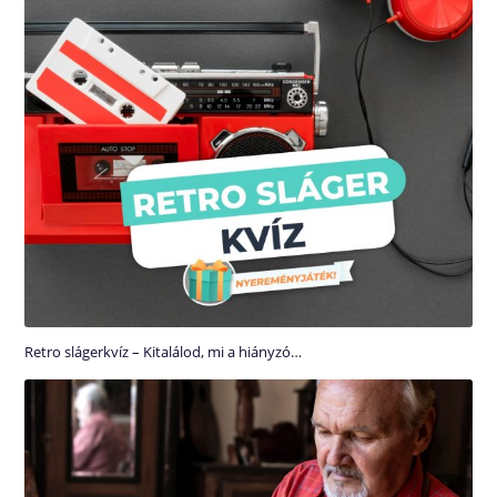
Retro slágerkvíz – Kitalálod, mi a hiányzó…