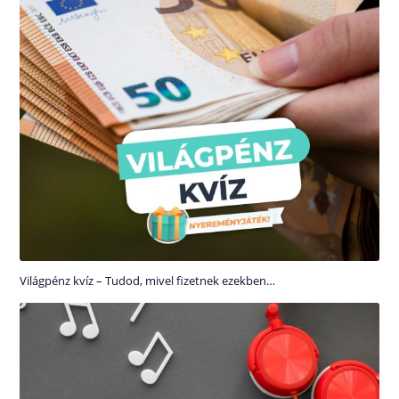
Világpénz kvíz – Tudod, mivel fizetnek ezekben…