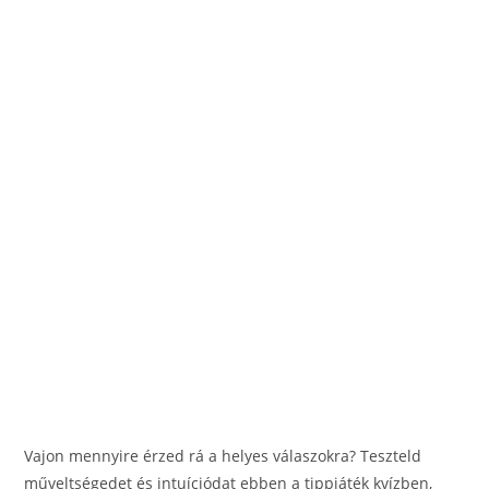
Vajon mennyire érzed rá a helyes válaszokra? Teszteld
műveltségedet és intuíciódat ebben a tippjáték kvízben,