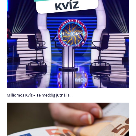
Milliomos Kvíz – Te meddig jutnál a…