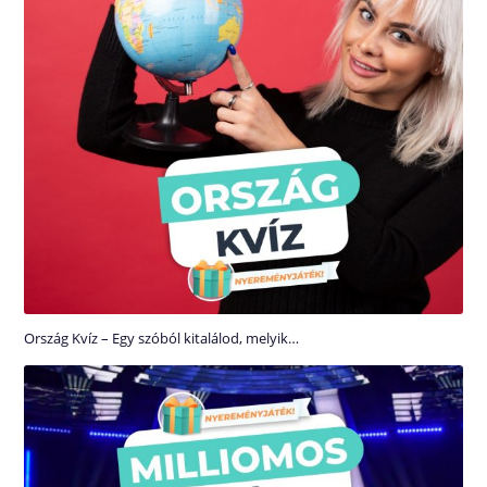
Ország Kvíz – Egy szóból kitalálod, melyik…