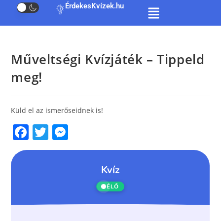
ÉrdekesKvízek.hu
Műveltségi Kvízjáték – Tippeld
meg!
Küld el az ismerőseidnek is!
F
T
M
a
w
e
c
itt
ss
e
er
e
b
n
o
g