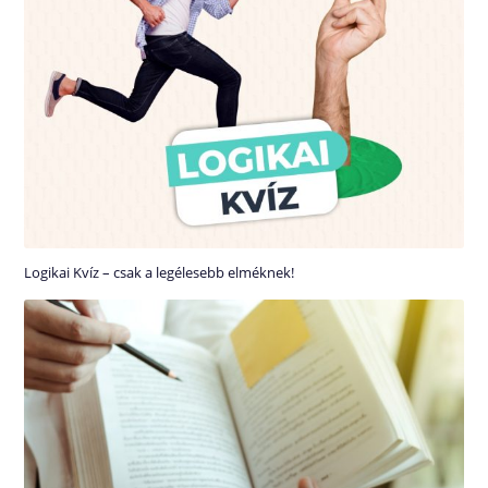
Logikai Kvíz – csak a legélesebb elméknek!