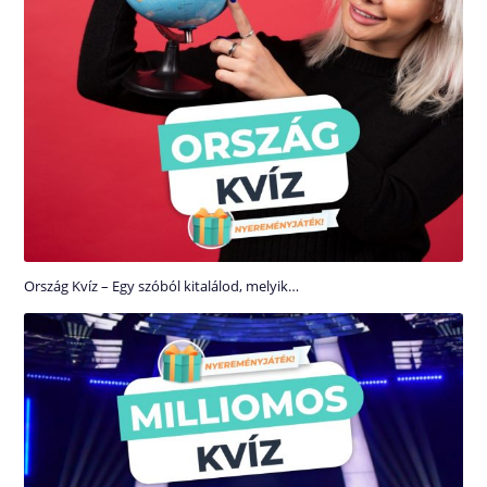
Ország Kvíz – Egy szóból kitalálod, melyik…