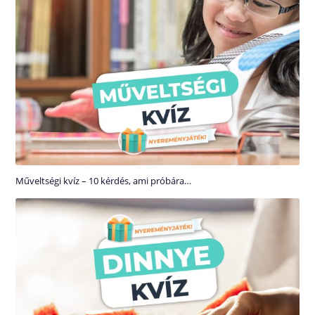
Műveltségi kvíz – 10 kérdés, ami próbára…