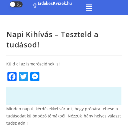
ÉrdekesKvízek.hu
Napi Kihívás – Teszteld a
tudásod!
Küld el az ismerőseidnek is!
F
T
M
a
w
e
c
itt
ss
e
er
e
Minden nap új kérdésekkel várunk, hogy próbára tehesd a
b
n
tudásodat különböző témákból! Nézzük, hány helyes választ
o
g
tudsz adni!