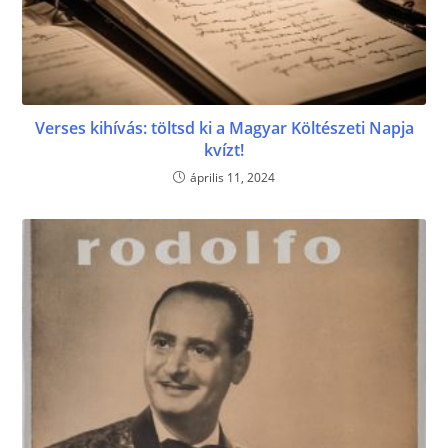
Verses kihívás: töltsd ki a Magyar Költészeti Napja
kvízt!
április 11, 2024