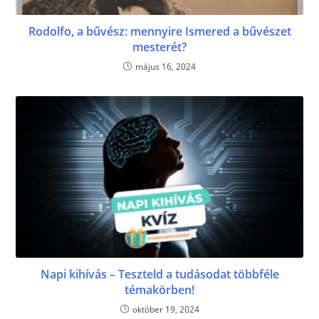
Rodolfo, a bűvész: mennyire Ismered a bűvészet
mesterét?
május 16, 2024
Napi kihívás – Teszteld a tudásodat többféle
témakörben!
október 19, 2024