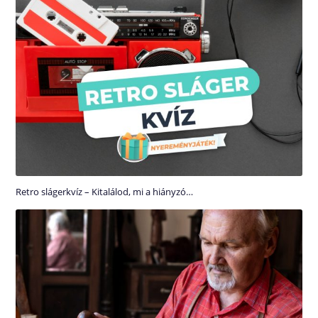
Retro slágerkvíz – Kitalálod, mi a hiányzó…