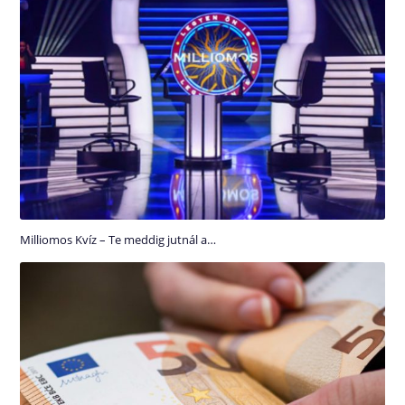
Milliomos Kvíz – Te meddig jutnál a…