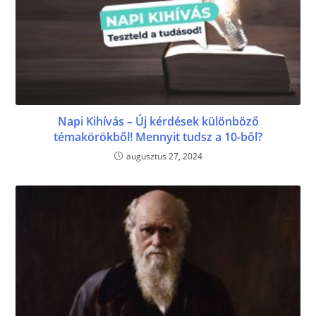
Napi Kihívás – Új kérdések különböző
témakörökből! Mennyit tudsz a 10-ből?
augusztus 27, 2024