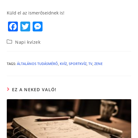
Küld el az ismerőseidnek is!
F
T
M
a
w
e
Napi kvízek
c
itt
ss
e
er
e
b
n
TAGS
:
ÁLTALÁNOS TUDÁSMÉRŐ
,
KVÍZ
,
SPORTKVÍZ
,
TV
,
ZENE
o
g
o
er
EZ A NEKED VALÓ!
k