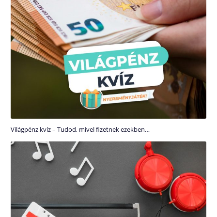
Világpénz kvíz – Tudod, mivel fizetnek ezekben…