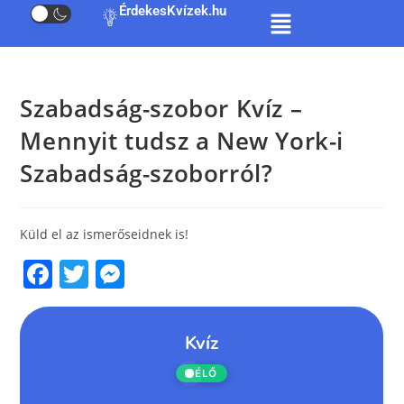
ÉrdekesKvízek.hu
Szabadság-szobor Kvíz –
Mennyit tudsz a New York-i
Szabadság-szoborról?
Küld el az ismerőseidnek is!
F
T
M
a
w
e
c
itt
ss
e
er
e
b
n