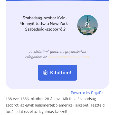
o
g
o
er
k
138 éve, 1886. október 28-án avatták fel a Szabadság-
szobrot, az egyik legismertebb amerikai jelképét. Teszteld
tudásodat ezzel az izgalmas kvízzel!