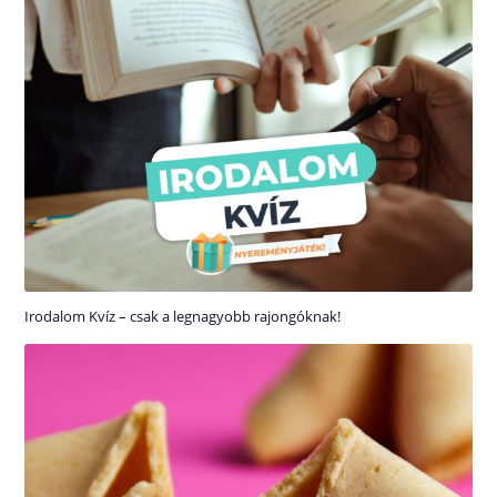
Irodalom Kvíz – csak a legnagyobb rajongóknak!