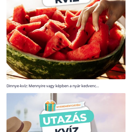
Dinnye-kvíz: Mennyire vagy képben a nyár kedvenc…