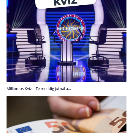
Milliomos Kvíz – Te meddig jutnál a…