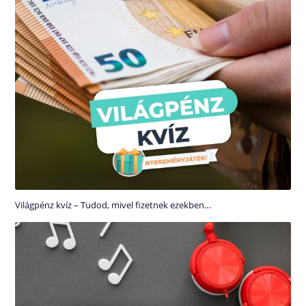
Világpénz kvíz – Tudod, mivel fizetnek ezekben…