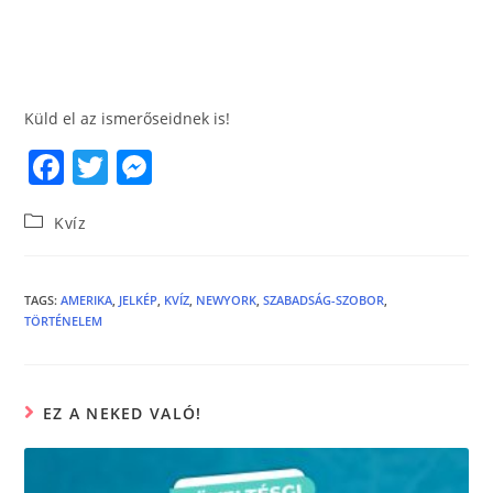
Küld el az ismerőseidnek is!
F
T
M
a
w
e
Kvíz
c
itt
ss
e
er
e
b
n
TAGS
:
AMERIKA
,
JELKÉP
,
KVÍZ
,
NEWYORK
,
SZABADSÁG-SZOBOR
,
TÖRTÉNELEM
o
g
o
er
k
EZ A NEKED VALÓ!