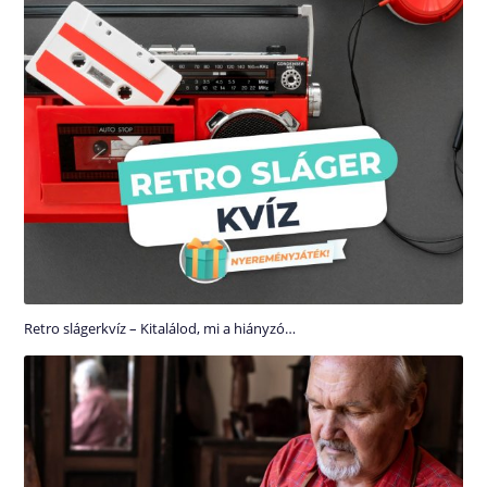
Retro slágerkvíz – Kitalálod, mi a hiányzó…