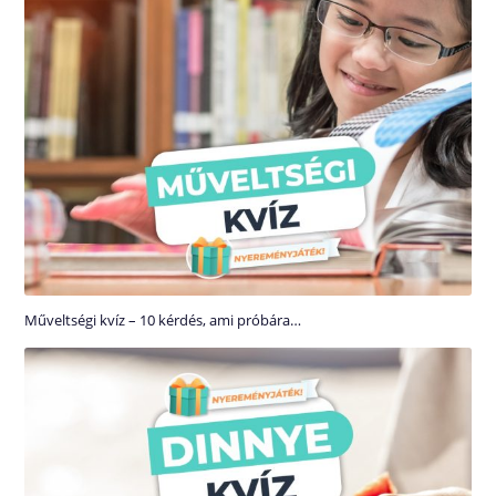
Műveltségi kvíz – 10 kérdés, ami próbára…