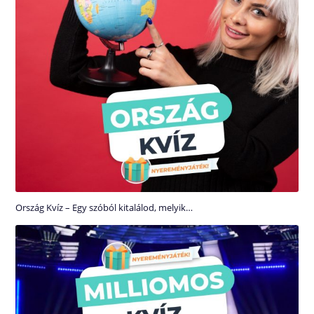
Ország Kvíz – Egy szóból kitalálod, melyik…