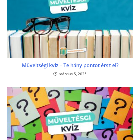
Műveltségi kvíz – Te hány pontot érsz el?
március 5, 2025