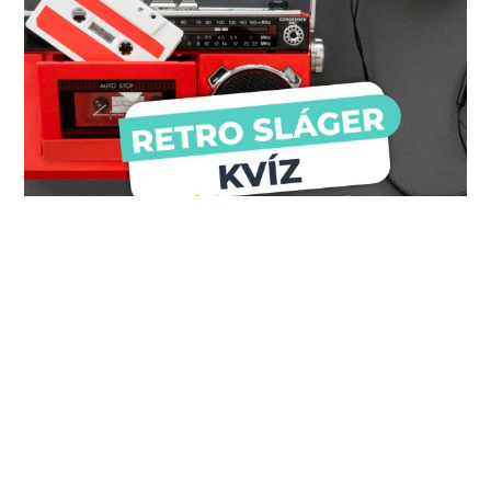
Retro slágerkvíz – Kitalálod, mi a hiányzó…