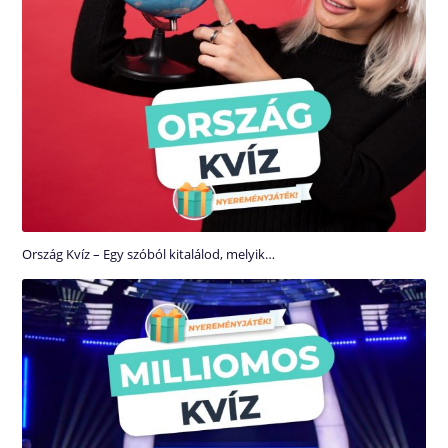
Ország Kvíz – Egy szóból kitalálod, melyik…