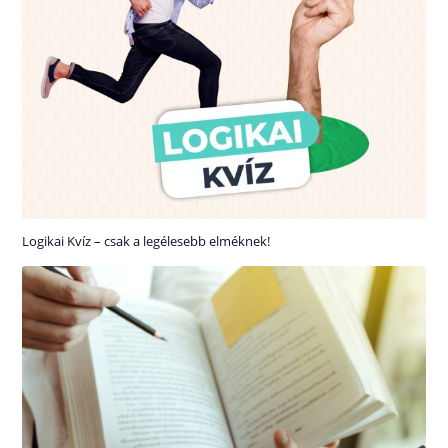
Logikai Kvíz – csak a legélesebb elméknek!