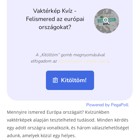
o
er
k
Mennyire ismered Európa országait? Kvízünkben
vaktérképek alapján tesztelheted tudásod. Minden kérdés
egy adott országra vonatkozik, és három válaszlehetőséget
adunk, amelyek közül egy helyes.