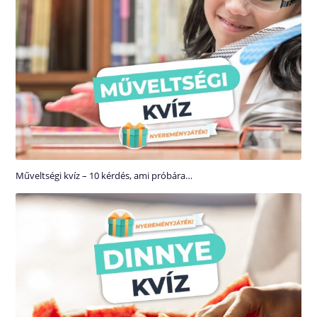
Műveltségi kvíz – 10 kérdés, ami próbára…