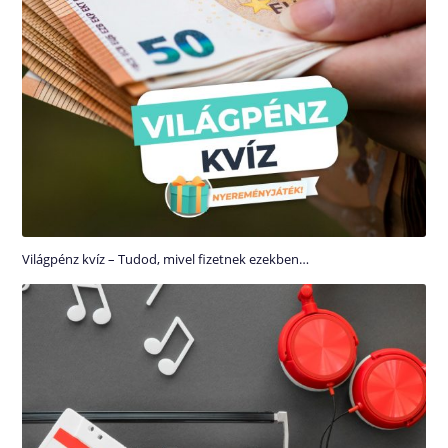
Világpénz kvíz – Tudod, mivel fizetnek ezekben…