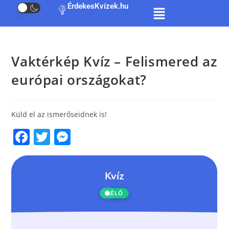
ÉrdekesKvízek.hu
Vaktérkép Kvíz – Felismered az
európai országokat?
Küld el az ismerőseidnek is!
F
T
M
a
w
e
c
itt
ss
e
er
e
b
n
o
g