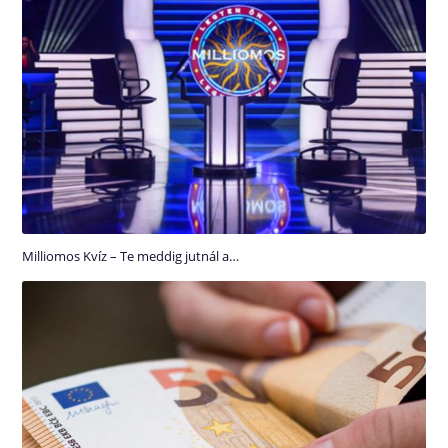
Milliomos Kvíz – Te meddig jutnál a…