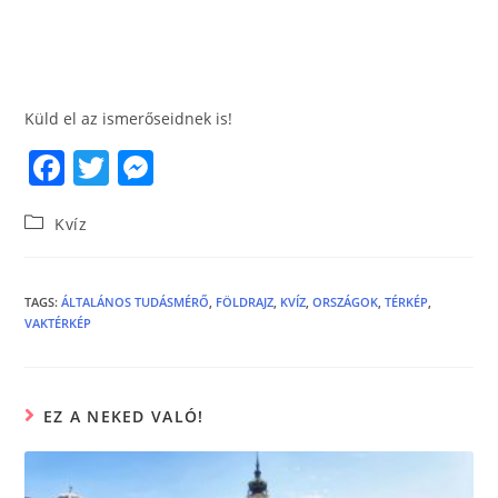
Küld el az ismerőseidnek is!
F
T
M
a
w
e
Kvíz
c
itt
ss
e
er
e
b
n
TAGS
:
ÁLTALÁNOS TUDÁSMÉRŐ
,
FÖLDRAJZ
,
KVÍZ
,
ORSZÁGOK
,
TÉRKÉP
,
VAKTÉRKÉP
o
g
o
er
k
EZ A NEKED VALÓ!