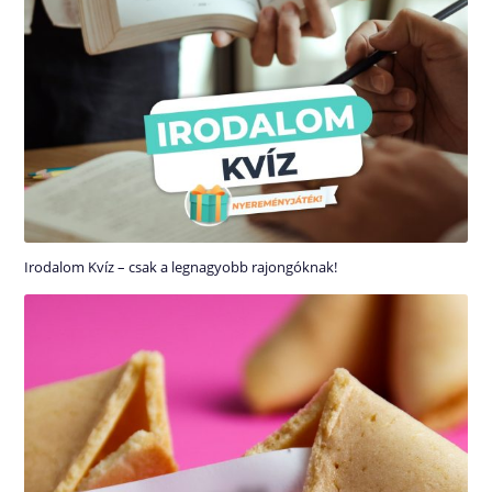
Irodalom Kvíz – csak a legnagyobb rajongóknak!