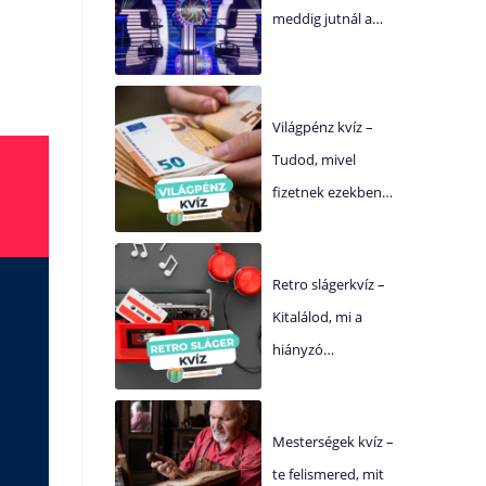
meddig jutnál a…
Világpénz kvíz –
Tudod, mivel
fizetnek ezekben…
Retro slágerkvíz –
Kitalálod, mi a
hiányzó…
Mesterségek kvíz –
te felismered, mit