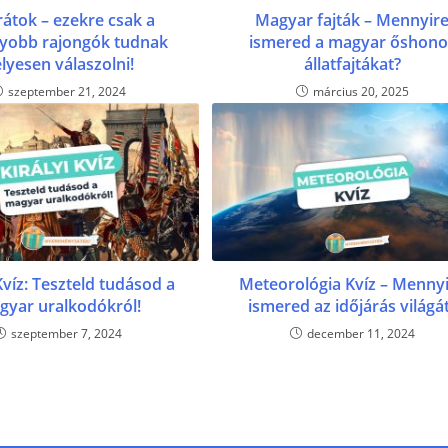
rátok – ezekre csak a
Magyar fajták – Mennyir
yobb rajongók tudnak
ismered a magyar őshono
lyesen válaszolni!
állatfajtákat?
szeptember 21, 2024
március 20, 2025
 Kvíz: Teszteld tudásod a
Meteorológia Kvíz – Menny
gyar uralkodókról!
ismered az időjárás világá
szeptember 7, 2024
december 11, 2024