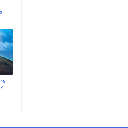
e
s
ire
t?