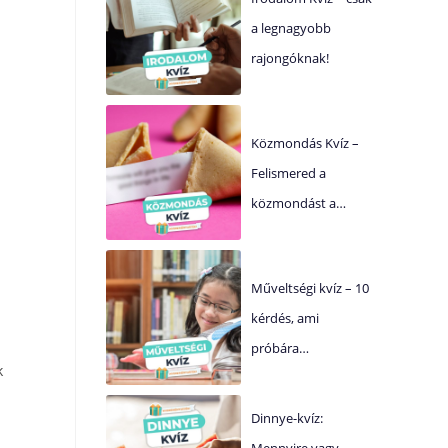
a legnagyobb
rajongóknak!
Közmondás Kvíz –
Felismered a
közmondást a…
Műveltségi kvíz – 10
kérdés, ami
próbára…
k
Dinnye-kvíz:
Mennyire vagy