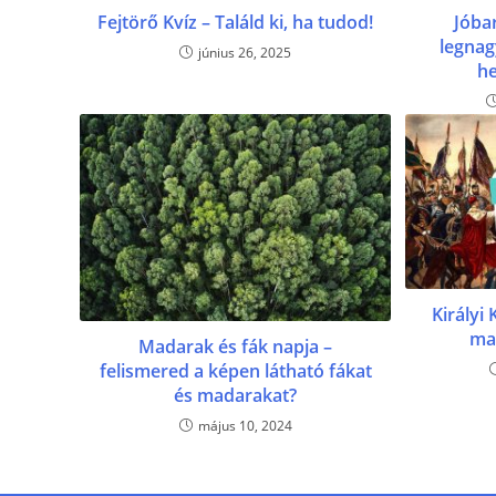
Fejtörő Kvíz – Találd ki, ha tudod!
Jóba
legnag
június 26, 2025
he
Királyi
ma
Madarak és fák napja –
felismered a képen látható fákat
és madarakat?
május 10, 2024