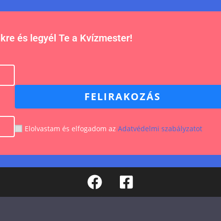
nkre és legyél Te a Kvízmester!
FELIRAKOZÁS
Elolvastam és elfogadom az
Adatvédelmi szabályzatot