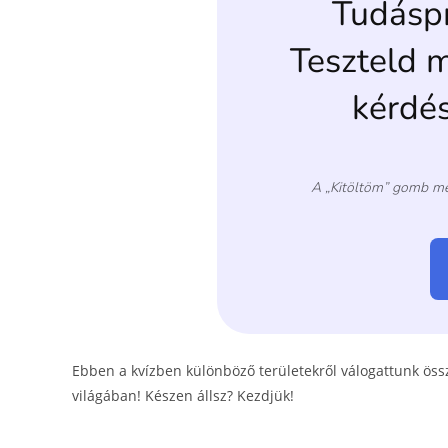
o
er
k
Ebben a kvízben különböző területekről válogattunk ös
világában! Készen állsz? Kezdjük!