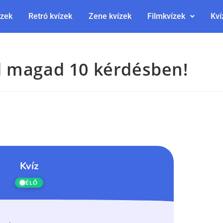
ízek
Retró kvízek
Zene kvízek
Filmkvízek
Kví
d magad 10 kérdésben!