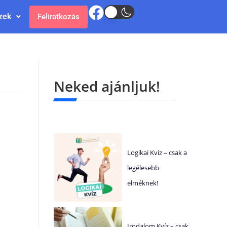
zek
Feliratkozás
Neked ajánljuk!
Logikai Kvíz – csak a
legélesebb
elméknek!
Irodalom Kvíz – csak