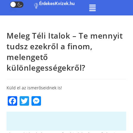
ÉrdekesKvízek.hu
Meleg Téli Italok – Te mennyit
tudsz ezekről a finom,
melengető
különlegességekről?
Küld el az ismerőseidnek is!
F
T
M
a
w
e
c
itt
ss
e
er
e