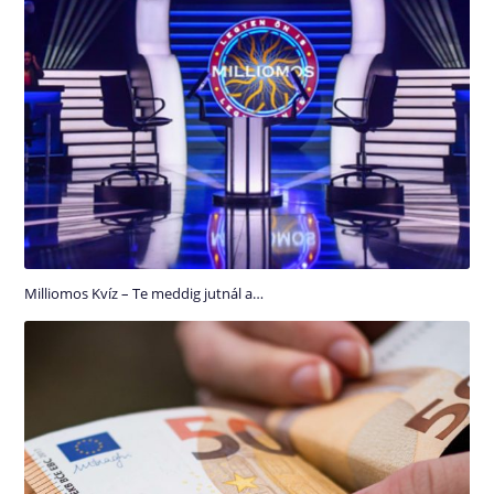
Milliomos Kvíz – Te meddig jutnál a…