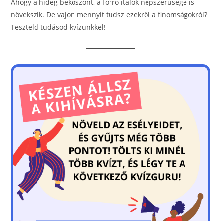
Ahogy a hideg beköszönt, a forró italok népszerűsége is
b
n
növekszik. De vajon mennyit tudsz ezekről a finomságokról?
o
g
Teszteld tudásod kvízünkkel!
o
er
k