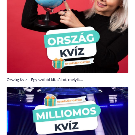
Ország Kvíz – Egy szóból kitalálod, melyik…