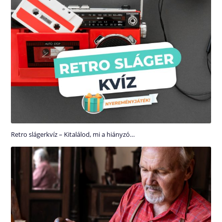
Retro slágerkvíz – Kitalálod, mi a hiányzó…