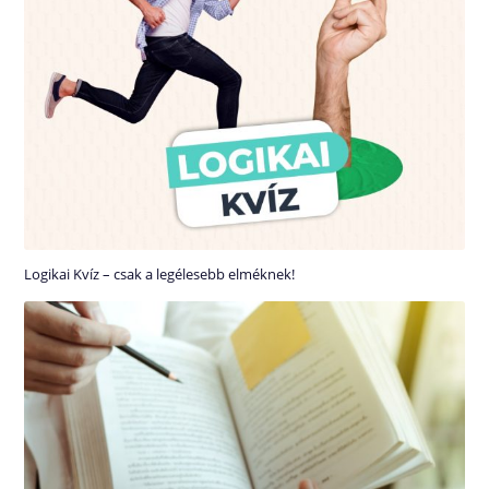
Logikai Kvíz – csak a legélesebb elméknek!