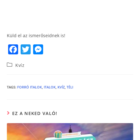
Küld el az ismerőseidnek is!
F
T
M
a
w
e
Kvíz
c
itt
ss
e
er
e
b
n
TAGS
:
FORRÓ ITALOK
,
ITALOK
,
KVÍZ
,
TÉLI
o
g
o
er
EZ A NEKED VALÓ!
k