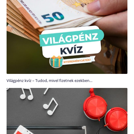
Világpénz kvíz – Tudod, mivel fizetnek ezekben…