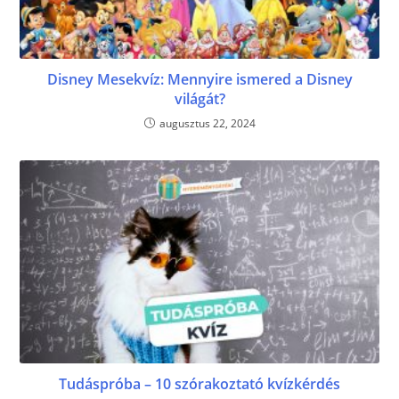
Disney Mesekvíz: Mennyire ismered a Disney
világát?
augusztus 22, 2024
Tudáspróba – 10 szórakoztató kvízkérdés