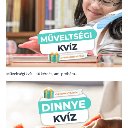
Műveltségi kvíz – 10 kérdés, ami próbára…