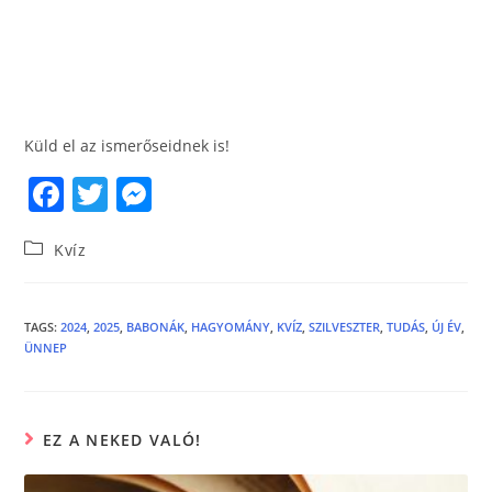
Küld el az ismerőseidnek is!
F
T
M
a
w
e
Kvíz
c
itt
ss
e
er
e
b
n
TAGS
:
2024
,
2025
,
BABONÁK
,
HAGYOMÁNY
,
KVÍZ
,
SZILVESZTER
,
TUDÁS
,
ÚJ ÉV
,
ÜNNEP
o
g
o
er
k
EZ A NEKED VALÓ!