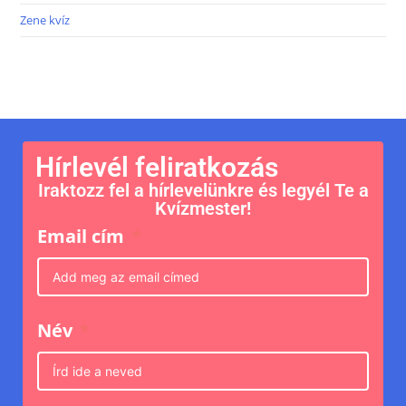
Zene kvíz
Hírlevél feliratkozás
Iraktozz fel a hírlevelünkre és legyél Te a
Kvízmester!
Email cím
Név