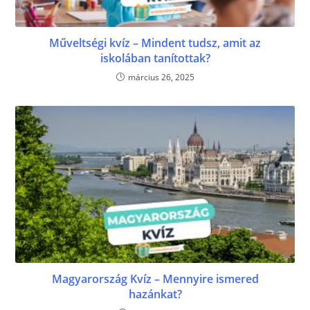
Műveltségi kvíz – Mindent tudsz, amit az
iskolában tanítottak?
március 26, 2025
Magyarország Kvíz – Mennyire ismered
hazánkat?