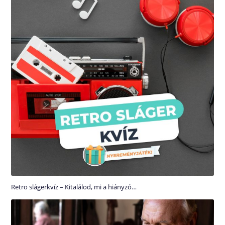
Retro slágerkvíz – Kitalálod, mi a hiányzó…