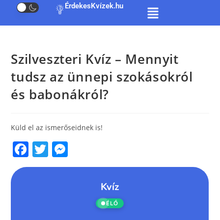
ÉrdekesKvízek.hu
Szilveszteri Kvíz – Mennyit
tudsz az ünnepi szokásokról
és babonákról?
Küld el az ismerőseidnek is!
F
T
M
a
w
e
c
itt
ss
e
er
e
b
n