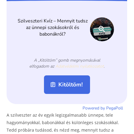
o
g
o
er
k
A szilveszter az év egyik legizgalmasabb ünnepe, tele
hagyományokkal, babonákkal és különleges szokásokkal.
Tedd próbára tudásod, és nézd meg, mennyit tudsz a