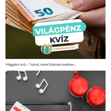
Világpénz kvíz – Tudod, mivel fizetnek ezekben…