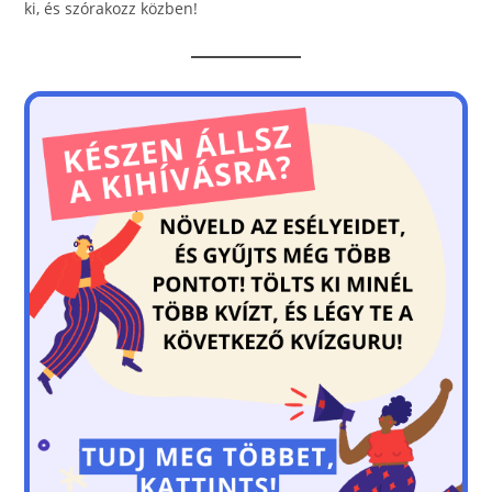
o
er
ki, és szórakozz közben!
k