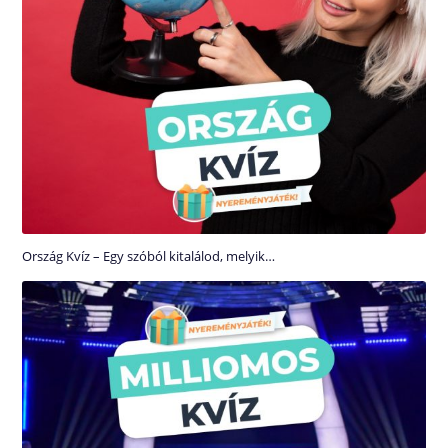
Ország Kvíz – Egy szóból kitalálod, melyik…