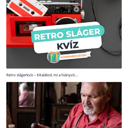
Retro slágerkvíz – Kitalálod, mi a hiányzó…