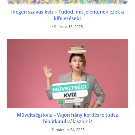
Idegen szavas kvíz – Tudod, mit jelentenek ezek a
kifejezések?
június 18, 2025
Műveltségi kvíz – Vajon hány kérdésre tudsz
hibátlanul válaszolni?
március 24, 2025