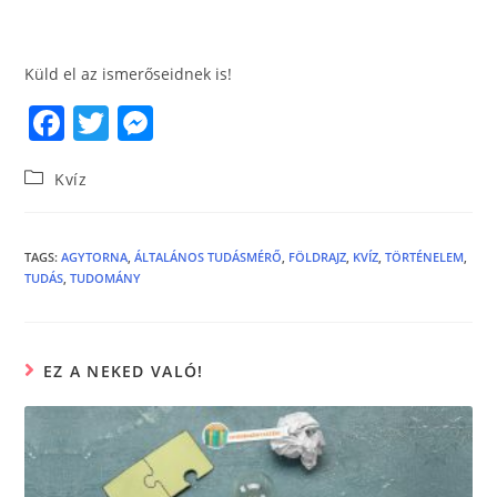
Küld el az ismerőseidnek is!
F
T
M
a
w
e
Kvíz
c
itt
ss
e
er
e
b
n
TAGS
:
AGYTORNA
,
ÁLTALÁNOS TUDÁSMÉRŐ
,
FÖLDRAJZ
,
KVÍZ
,
TÖRTÉNELEM
,
TUDÁS
,
TUDOMÁNY
o
g
o
er
k
EZ A NEKED VALÓ!