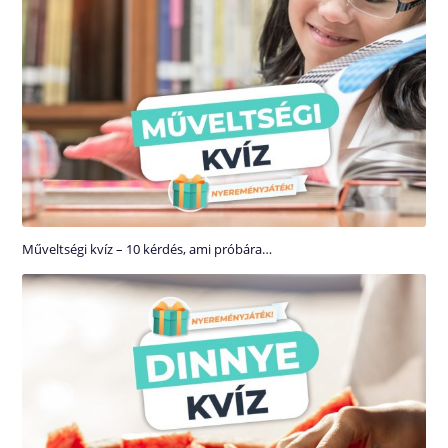
Műveltségi kvíz – 10 kérdés, ami próbára…