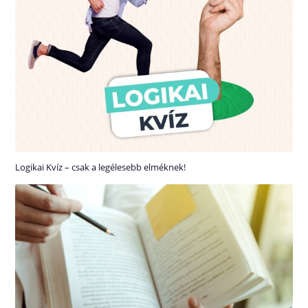
Logikai Kvíz – csak a legélesebb elméknek!