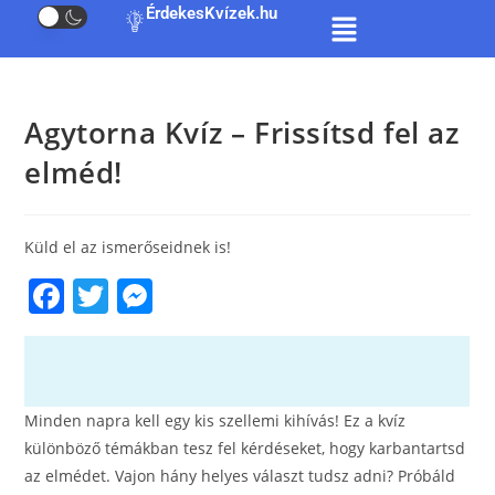
ÉrdekesKvízek.hu
Agytorna Kvíz – Frissítsd fel az
elméd!
Küld el az ismerőseidnek is!
F
T
M
a
w
e
c
itt
ss
e
er
e
Minden napra kell egy kis szellemi kihívás! Ez a kvíz
b
n
különböző témákban tesz fel kérdéseket, hogy karbantartsd
o
g
az elmédet. Vajon hány helyes választ tudsz adni? Próbáld