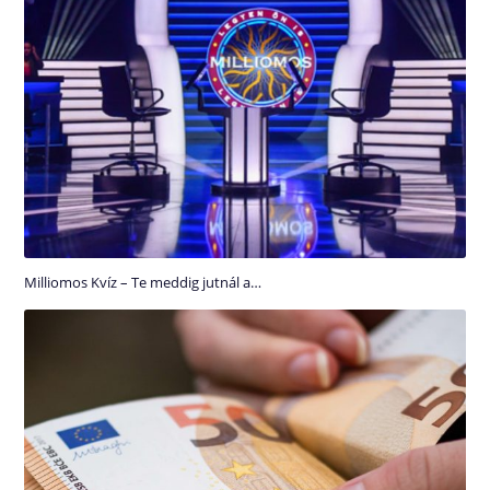
Milliomos Kvíz – Te meddig jutnál a…