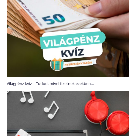
Világpénz kvíz – Tudod, mivel fizetnek ezekben…