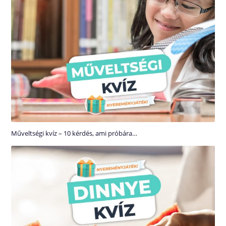
Műveltségi kvíz – 10 kérdés, ami próbára…