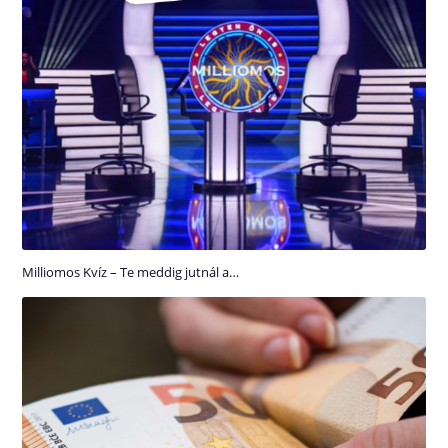
Milliomos Kvíz – Te meddig jutnál a…