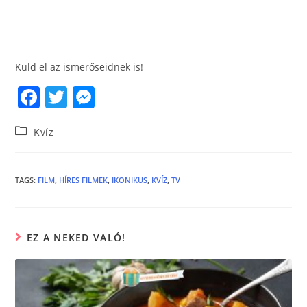
Küld el az ismerőseidnek is!
F
T
M
a
w
e
Kvíz
c
itt
ss
e
er
e
b
n
TAGS
:
FILM
,
HÍRES FILMEK
,
IKONIKUS
,
KVÍZ
,
TV
o
g
o
er
EZ A NEKED VALÓ!
k