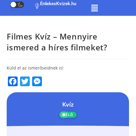
ÉrdekesKvízek.hu
Filmes Kvíz – Mennyire
ismered a híres filmeket?
Küld el az ismerőseidnek is!
F
T
M
a
w
e
c
itt
ss
e
er
e
b
n
o
g