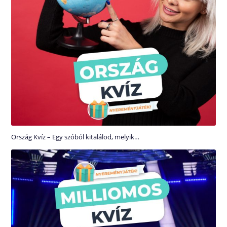
Ország Kvíz – Egy szóból kitalálod, melyik…