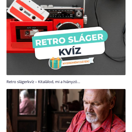
Retro slágerkvíz – Kitalálod, mi a hiányzó…