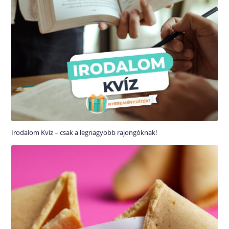
Irodalom Kvíz – csak a legnagyobb rajongóknak!