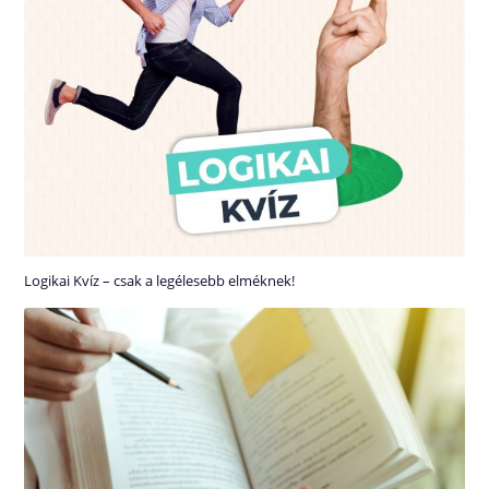
Logikai Kvíz – csak a legélesebb elméknek!