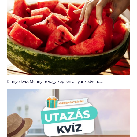
Dinnye-kvíz: Mennyire vagy képben a nyár kedvenc…