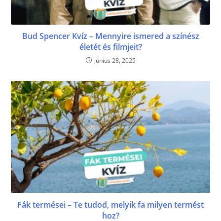
Bud Spencer Kvíz – Mennyire ismered a színész
életét és filmjeit?
június 28, 2025
Fák termései – Te tudod, melyik fa milyen termést
hoz?