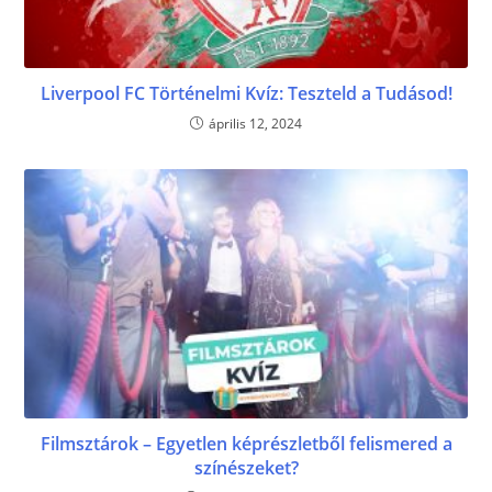
Liverpool FC Történelmi Kvíz: Teszteld a Tudásod!
április 12, 2024
Filmsztárok – Egyetlen képrészletből felismered a
színészeket?