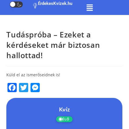
ÉrdekesKvízek.hu
Tudáspróba – Ezeket a
kérdéseket már biztosan
hallottad!
Küld el az ismerőseidnek is!
F
T
M
a
w
e
c
itt
ss
e
er
e
b
n