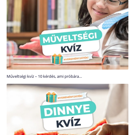
Műveltségi kvíz – 10 kérdés, ami próbára…