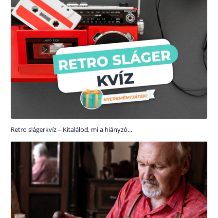
Retro slágerkvíz – Kitalálod, mi a hiányzó…