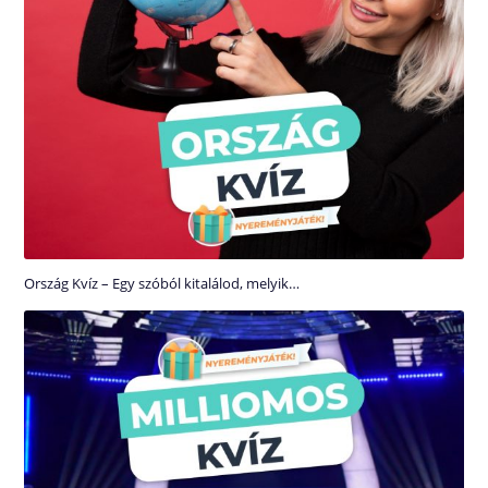
Ország Kvíz – Egy szóból kitalálod, melyik…