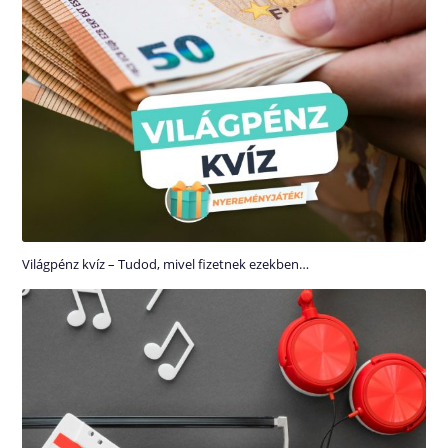
Világpénz kvíz – Tudod, mivel fizetnek ezekben…