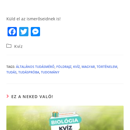
Küld el az ismerőseidnek is!
F
T
M
a
w
e
Kvíz
c
itt
ss
e
er
e
b
n
TAGS
:
ÁLTALÁNOS TUDÁSMÉRŐ
,
FÖLDRAJZ
,
KVÍZ
,
MAGYAR
,
TÖRTÉNELEM
,
TUDÁS
,
TUDÁSPRÓBA
,
TUDOMÁNY
o
g
o
er
k
EZ A NEKED VALÓ!