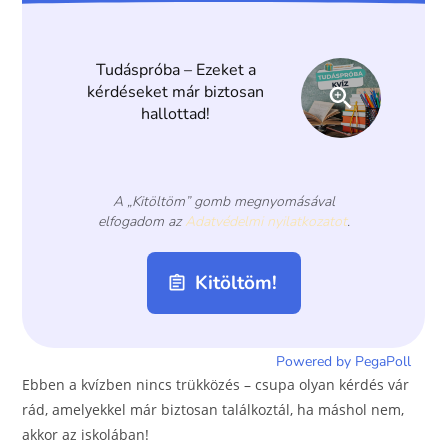
o
g
o
er
k
Ebben a kvízben nincs trükközés – csupa olyan kérdés vár
rád, amelyekkel már biztosan találkoztál, ha máshol nem,
akkor az iskolában!