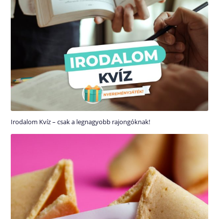
Irodalom Kvíz – csak a legnagyobb rajongóknak!