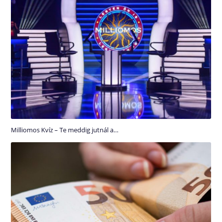
Milliomos Kvíz – Te meddig jutnál a…