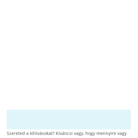
o
g
o
er
k
Szereted a kihívásokat? Kíváncsi vagy, hogy mennyire vagy