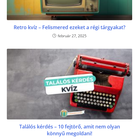
Retro kvíz – Felismered ezeket a régi tárgyakat?
február 27, 2025
Találós kérdés – 10 fejtörő, amit nem olyan
könnyű megoldani!