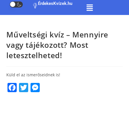
ÉrdekesKvízek.hu
Műveltségi kvíz – Mennyire
vagy tájékozott? Most
letesztelheted!
Küld el az ismerőseidnek is!
F
T
M
a
w
e
c
itt
ss
e
er
e
b
n