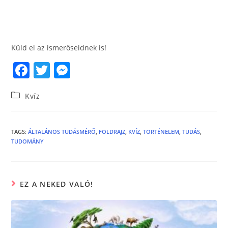
Küld el az ismerőseidnek is!
F
T
M
a
w
e
Kvíz
c
itt
ss
e
er
e
b
n
TAGS
:
ÁLTALÁNOS TUDÁSMÉRŐ
,
FÖLDRAJZ
,
KVÍZ
,
TÖRTÉNELEM
,
TUDÁS
,
TUDOMÁNY
o
g
o
er
k
EZ A NEKED VALÓ!