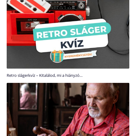
Retro slágerkvíz – Kitalálod, mi a hiányzó…