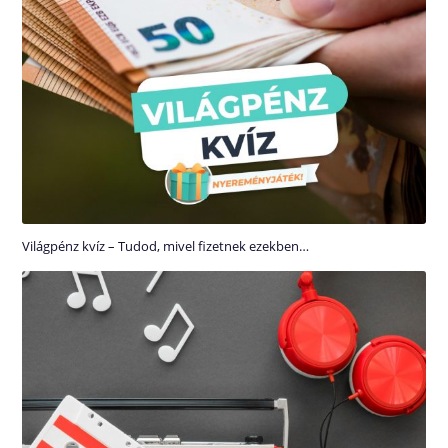
Világpénz kvíz – Tudod, mivel fizetnek ezekben…