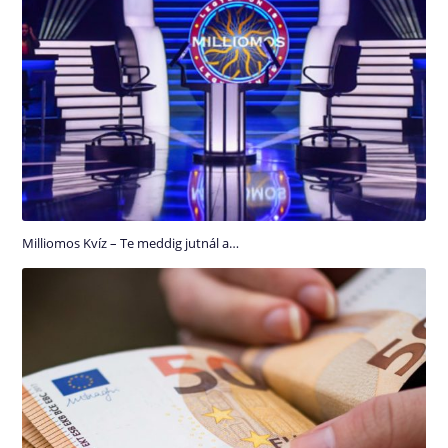
Milliomos Kvíz – Te meddig jutnál a…