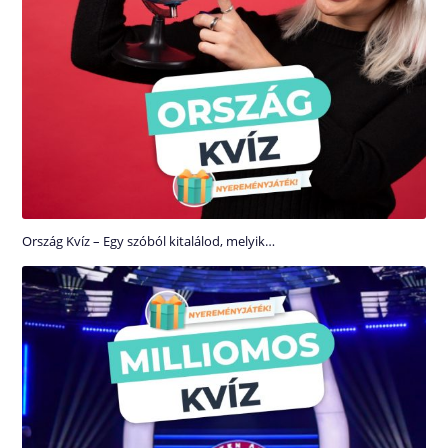
Ország Kvíz – Egy szóból kitalálod, melyik…