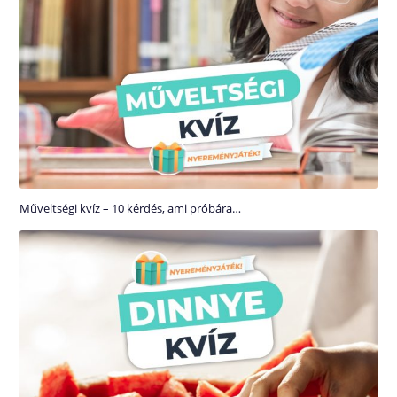
Műveltségi kvíz – 10 kérdés, ami próbára…