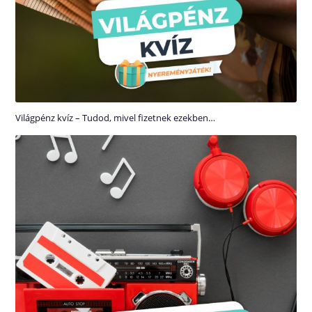
Világpénz kvíz – Tudod, mivel fizetnek ezekben…