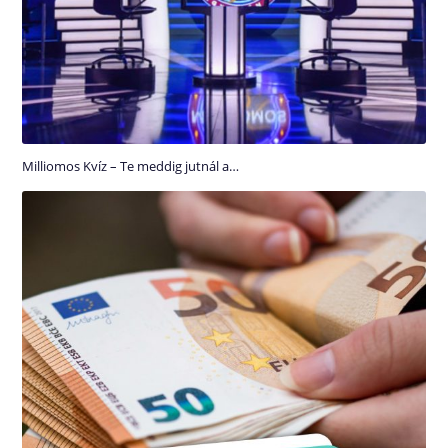
Milliomos Kvíz – Te meddig jutnál a…