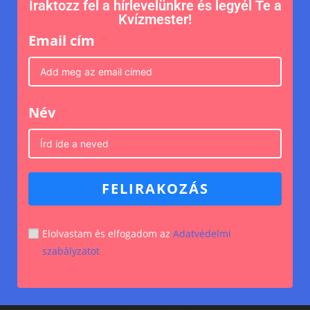
Iraktozz fel a hírlevelünkre és legyél Te a
Kvízmester!
Email cím
Név
FELIRAKOZÁS
Elolvastam és elfogadom az
Adatvédelmi
szabályzatot