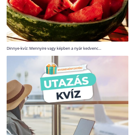
Dinnye-kvíz: Mennyire vagy képben a nyár kedvenc…