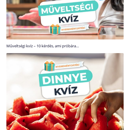
Műveltségi kvíz – 10 kérdés, ami próbára…