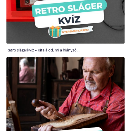
Retro slágerkvíz – Kitalálod, mi a hiányzó…