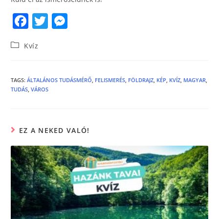
F
T
M
a
w
e
Kvíz
c
itt
ss
e
er
e
b
n
TAGS
:
ÁLTALÁNOS TUDÁSMÉRŐ
,
FELISMERÉS
,
FÖLDRAJZ
,
KÉP
,
KVÍZ
,
MAGYAR
,
TUDÁS
,
VÁROS
o
g
o
er
k
EZ A NEKED VALÓ!