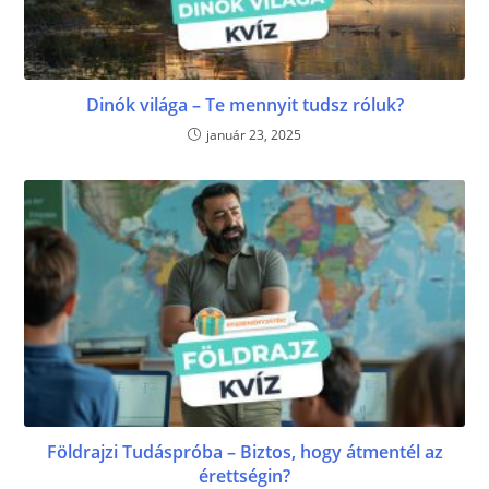
Dinók világa – Te mennyit tudsz róluk?
január 23, 2025
Földrajzi Tudáspróba – Biztos, hogy átmentél az
érettségin?