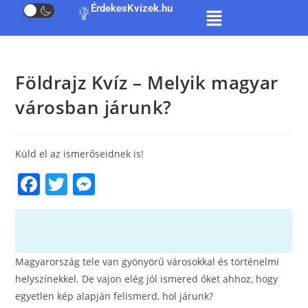
ÉrdekesKvízek.hu
Földrajz Kvíz – Melyik magyar
városban járunk?
Küld el az ismerőseidnek is!
F
T
M
a
w
e
c
itt
ss
e
er
e
Magyarország tele van gyönyörű városokkal és történelmi
b
n
helyszínekkel. De vajon elég jól ismered őket ahhoz, hogy
o
g
egyetlen kép alapján felismerd, hol járunk?