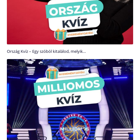
Ország Kvíz – Egy szóból kitalálod, melyik…