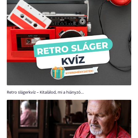
Retro slágerkvíz – Kitalálod, mi a hiányzó…