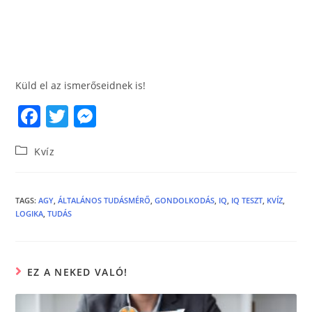
Küld el az ismerőseidnek is!
F
T
M
a
w
e
Kvíz
c
itt
ss
e
er
e
b
n
TAGS
:
AGY
,
ÁLTALÁNOS TUDÁSMÉRŐ
,
GONDOLKODÁS
,
IQ
,
IQ TESZT
,
KVÍZ
,
LOGIKA
,
TUDÁS
o
g
o
er
k
EZ A NEKED VALÓ!