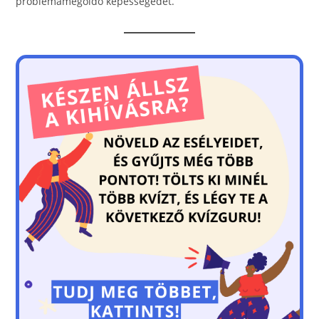
problémamegoldó képességedet.