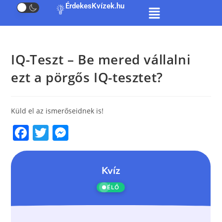
ÉrdekesKvízek.hu
IQ-Teszt – Be mered vállalni
ezt a pörgős IQ-tesztet?
Küld el az ismerőseidnek is!
F
T
M
a
w
e
c
itt
ss
e
er
e
b
n
o
g