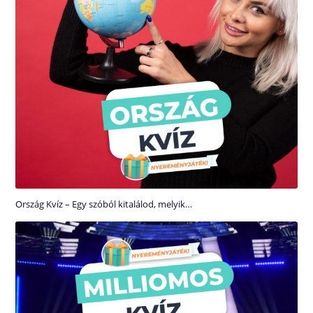
Ország Kvíz – Egy szóból kitalálod, melyik…