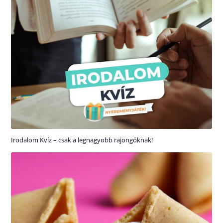
Irodalom Kvíz – csak a legnagyobb rajongóknak!