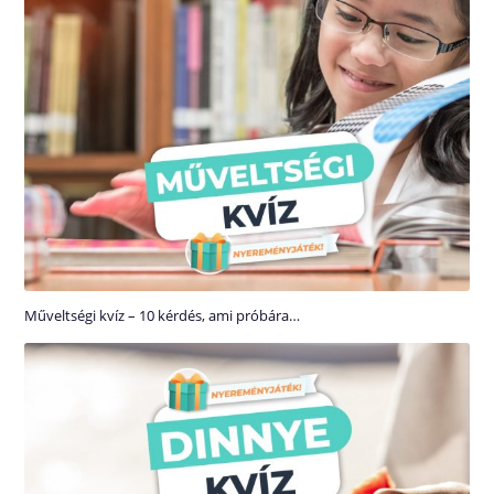
Műveltségi kvíz – 10 kérdés, ami próbára…