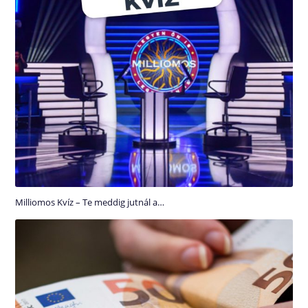
Milliomos Kvíz – Te meddig jutnál a…