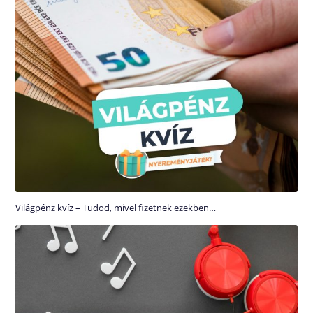
Világpénz kvíz – Tudod, mivel fizetnek ezekben…