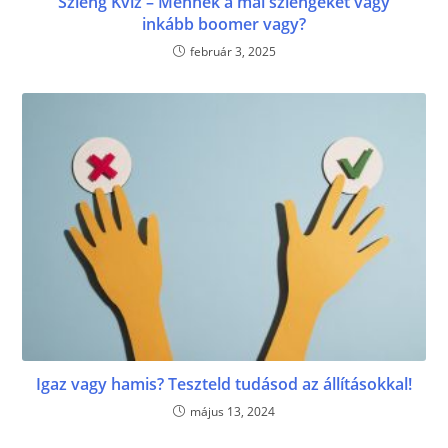
Szleng Kvíz – Mennek a mai szlengeket vagy
inkább boomer vagy?
február 3, 2025
Igaz vagy hamis? Teszteld tudásod az állításokkal!
május 13, 2024