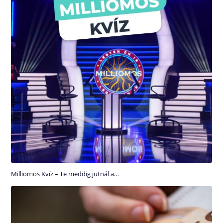
Milliomos Kvíz – Te meddig jutnál a…