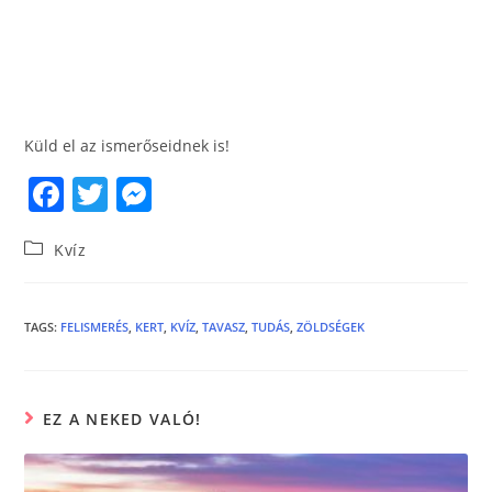
Küld el az ismerőseidnek is!
F
T
M
a
w
e
Kvíz
c
itt
ss
e
er
e
b
n
TAGS
:
FELISMERÉS
,
KERT
,
KVÍZ
,
TAVASZ
,
TUDÁS
,
ZÖLDSÉGEK
o
g
o
er
EZ A NEKED VALÓ!
k