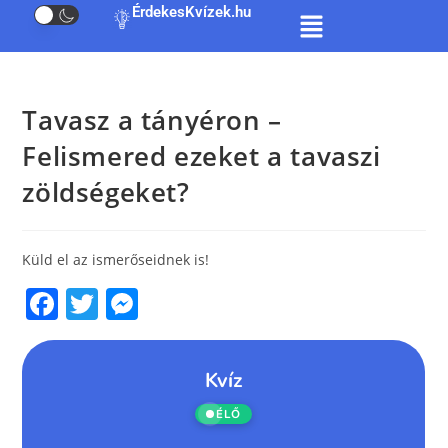
ÉrdekesKvízek.hu
Tavasz a tányéron –
Felismered ezeket a tavaszi
zöldségeket?
Küld el az ismerőseidnek is!
F
T
M
a
w
e
c
itt
ss
e
er
e
b
n