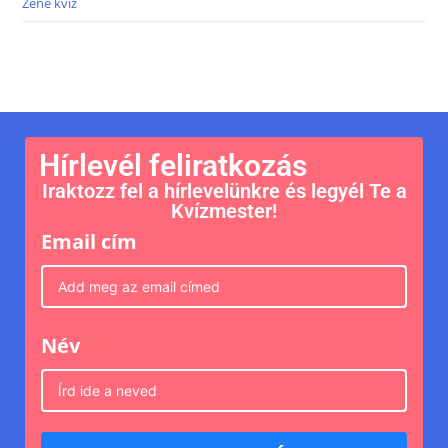
Zene kvíz
Hírlevél feliratkozás
Iraktozz fel a hírlevelünkre és legyél Te a
Kvízmester!
Email cím
Név