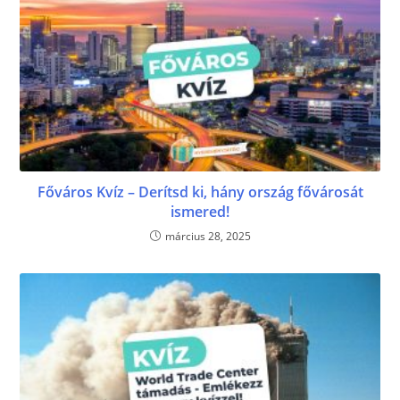
Főváros Kvíz – Derítsd ki, hány ország fővárosát
ismered!
március 28, 2025