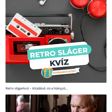
Retro slágerkvíz – Kitalálod, mi a hiányzó…