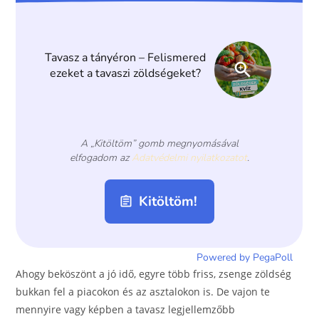
o
g
o
er
k
Ahogy beköszönt a jó idő, egyre több friss, zsenge zöldség
bukkan fel a piacokon és az asztalokon is. De vajon te
mennyire vagy képben a tavasz legjellemzőbb