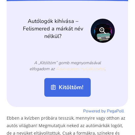
o
g
o
er
k
Ebben a kvízben próbára tesszük, mennyire vagy otthon az
autós világban! Megmutatjuk neked az autómárkák logóit,
de a nevüket eltávolítottuk. Csak a formákra, színekre és