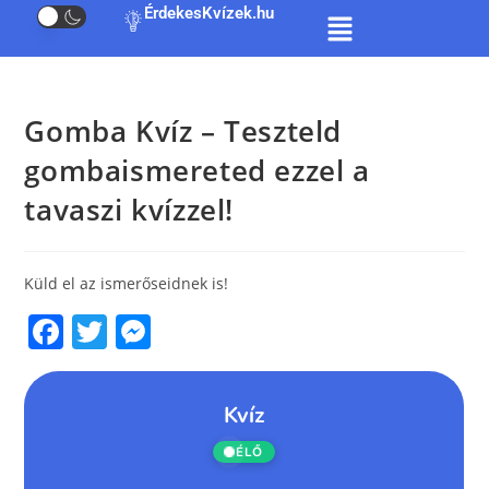
ÉrdekesKvízek.hu
Gomba Kvíz – Teszteld
gombaismereted ezzel a
tavaszi kvízzel!
Küld el az ismerőseidnek is!
F
T
M
a
w
e
c
itt
ss
e
er
e
b
n