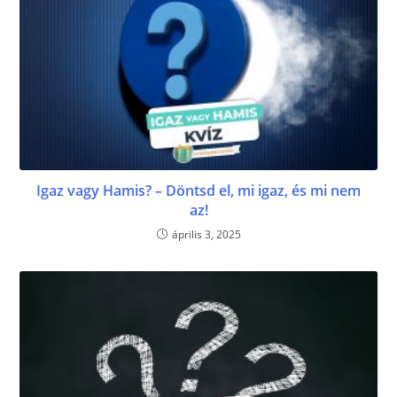
Igaz vagy Hamis? – Döntsd el, mi igaz, és mi nem
az!
április 3, 2025