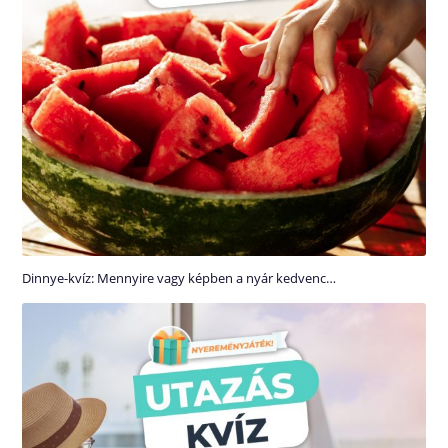
Dinnye-kvíz: Mennyire vagy képben a nyár kedvenc…