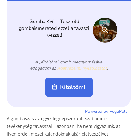
o
g
o
er
k
A gombászás az egyik legnépszerűbb szabadidős
tevékenység tavasszal – azonban, ha nem vigyázunk, az
ilyen erdei, mezei kalandoknak akár életveszélyes