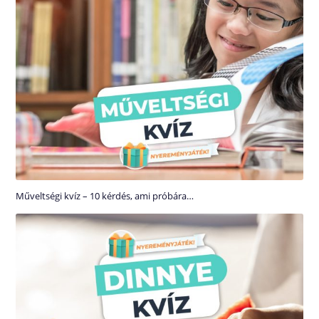
Műveltségi kvíz – 10 kérdés, ami próbára…