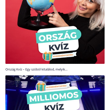
Ország Kvíz – Egy szóból kitalálod, melyik…