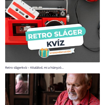
Retro slágerkvíz – Kitalálod, mi a hiányzó…