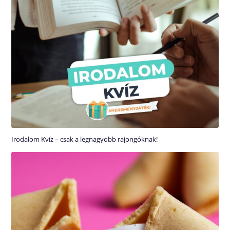
Irodalom Kvíz – csak a legnagyobb rajongóknak!