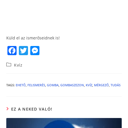
Küld el az ismerőseidnek is!
F
T
M
a
w
e
Kvíz
c
itt
ss
e
er
e
b
n
TAGS
:
EHETŐ
,
FELISMERÉS
,
GOMBA
,
GOMBASZEZON
,
KVÍZ
,
MÉRGEZŐ
,
TUDÁS
o
g
o
er
EZ A NEKED VALÓ!
k