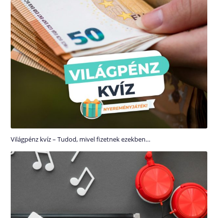
Világpénz kvíz – Tudod, mivel fizetnek ezekben…