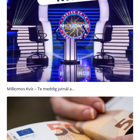
Milliomos Kvíz – Te meddig jutnál a…