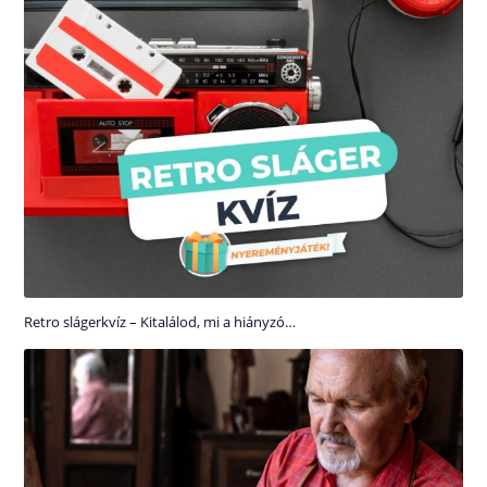
Retro slágerkvíz – Kitalálod, mi a hiányzó…