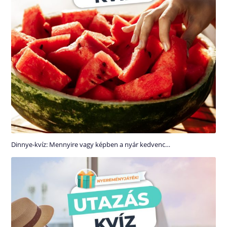
Dinnye-kvíz: Mennyire vagy képben a nyár kedvenc…