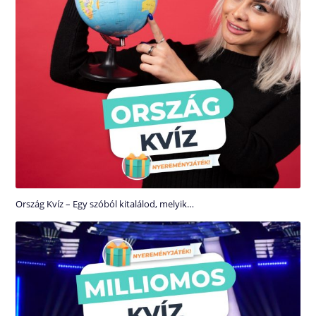
Ország Kvíz – Egy szóból kitalálod, melyik…