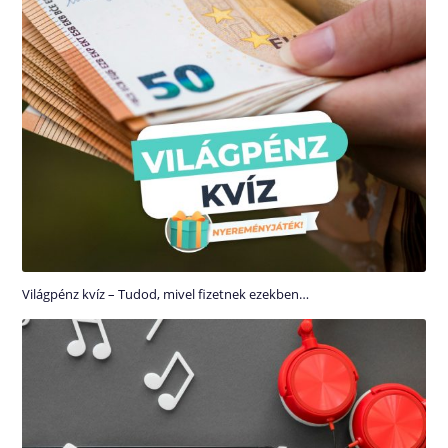
Világpénz kvíz – Tudod, mivel fizetnek ezekben…