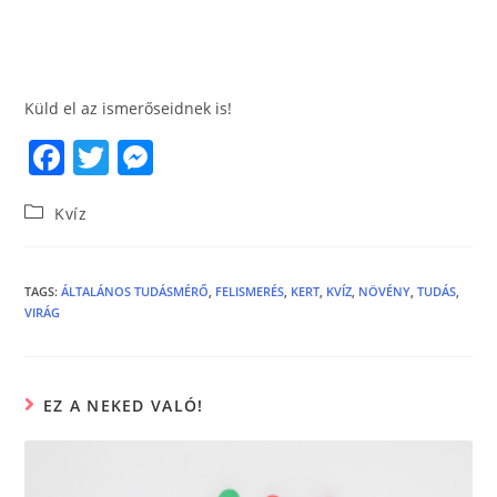
Küld el az ismerőseidnek is!
F
T
M
a
w
e
Kvíz
c
itt
ss
e
er
e
b
n
TAGS
:
ÁLTALÁNOS TUDÁSMÉRŐ
,
FELISMERÉS
,
KERT
,
KVÍZ
,
NÖVÉNY
,
TUDÁS
,
VIRÁG
o
g
o
er
k
EZ A NEKED VALÓ!