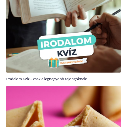
Irodalom Kvíz – csak a legnagyobb rajongóknak!