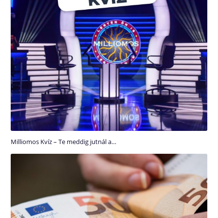
Milliomos Kvíz – Te meddig jutnál a…