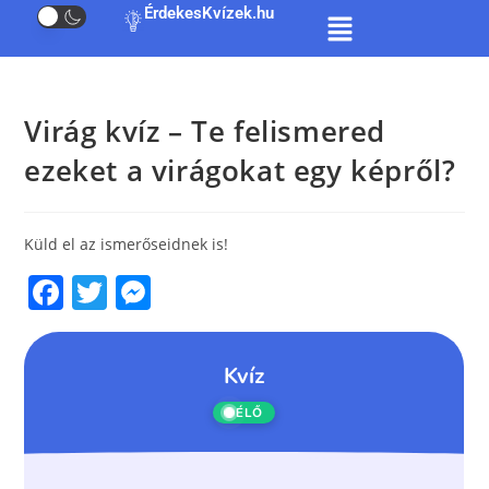
ÉrdekesKvízek.hu
Virág kvíz – Te felismered
ezeket a virágokat egy képről?
Küld el az ismerőseidnek is!
F
T
M
a
w
e
c
itt
ss
e
er
e
b
n
o
g