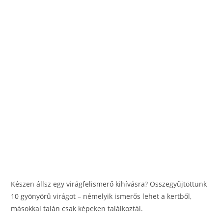
Készen állsz egy virágfelismerő kihívásra? Összegyűjtöttünk
10 gyönyörű virágot – némelyik ismerős lehet a kertből,
másokkal talán csak képeken találkoztál.