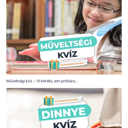
Műveltségi kvíz – 10 kérdés, ami próbára…