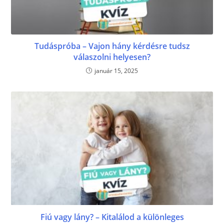
Tudáspróba – Vajon hány kérdésre tudsz
válaszolni helyesen?
január 15, 2025
Fiú vagy lány? – Kitalálod a különleges