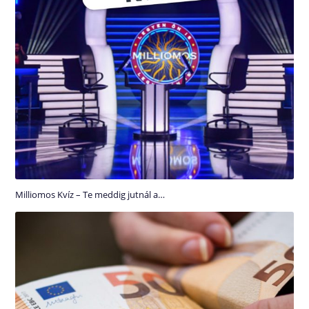
Milliomos Kvíz – Te meddig jutnál a…