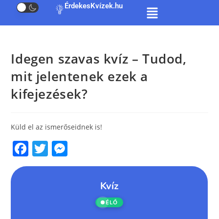
ÉrdekesKvízek.hu
Idegen szavas kvíz – Tudod,
mit jelentenek ezek a
kifejezések?
Küld el az ismerőseidnek is!
F
T
M
a
w
e
c
itt
ss
e
er
e
b
n