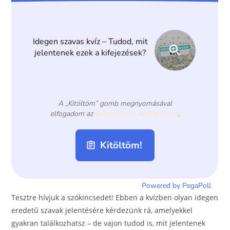
o
g
o
er
k
Tesztre hívjuk a szókincsedet! Ebben a kvízben olyan idegen
eredetű szavak jelentésére kérdezünk rá, amelyekkel
gyakran találkozhatsz – de vajon tudod is, mit jelentenek