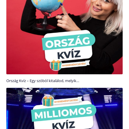
Ország Kvíz – Egy szóból kitalálod, melyik…