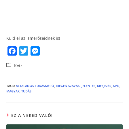
Küld el az ismerőseidnek is!
F
T
M
a
w
e
Kvíz
c
itt
ss
e
er
e
b
n
TAGS
:
ÁLTALÁNOS TUDÁSMÉRŐ
,
IDEGEN SZAVAK
,
JELENTÉS
,
KIFEJEZÉS
,
KVÍZ
,
MAGYAR
,
TUDÁS
o
g
o
er
k
EZ A NEKED VALÓ!