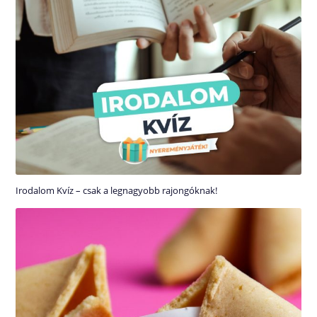
Irodalom Kvíz – csak a legnagyobb rajongóknak!