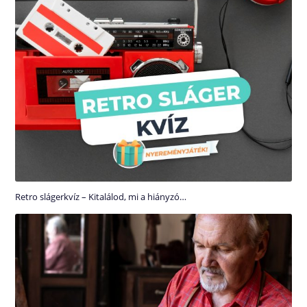
Retro slágerkvíz – Kitalálod, mi a hiányzó…