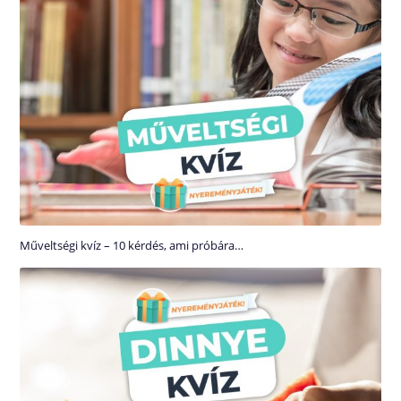
Műveltségi kvíz – 10 kérdés, ami próbára…