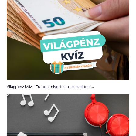
Világpénz kvíz – Tudod, mivel fizetnek ezekben…