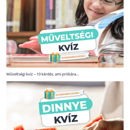
Műveltségi kvíz – 10 kérdés, ami próbára…