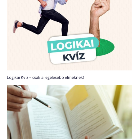
Logikai Kvíz – csak a legélesebb elméknek!