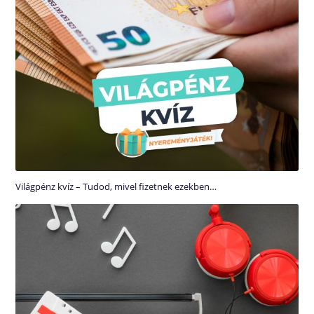
Világpénz kvíz – Tudod, mivel fizetnek ezekben…