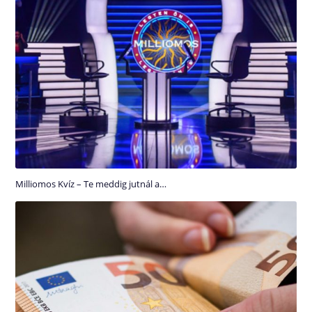
Milliomos Kvíz – Te meddig jutnál a…