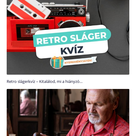
Retro slágerkvíz – Kitalálod, mi a hiányzó…