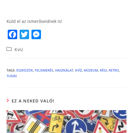
Küld el az ismerőseidnek is!
F
T
M
a
w
e
Kvíz
c
itt
ss
e
er
e
b
n
TAGS
:
ESZKÖZÖK
,
FELISMERÉS
,
HASZNÁLAT
,
KVÍZ
,
MÚZEUM
,
RÉGI
,
RETRO
,
TUDÁS
o
g
o
er
k
EZ A NEKED VALÓ!