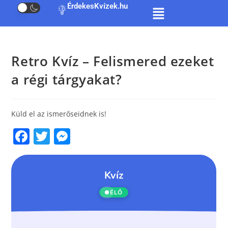
ÉrdekesKvízek.hu
Retro Kvíz – Felismered ezeket
a régi tárgyakat?
Küld el az ismerőseidnek is!
F
T
M
a
w
e
c
itt
ss
e
er
e
b
n
o
g