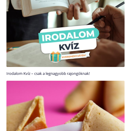
Irodalom Kvíz – csak a legnagyobb rajongóknak!