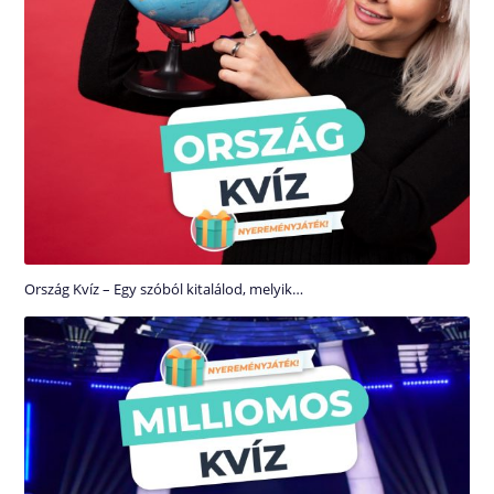
Ország Kvíz – Egy szóból kitalálod, melyik…