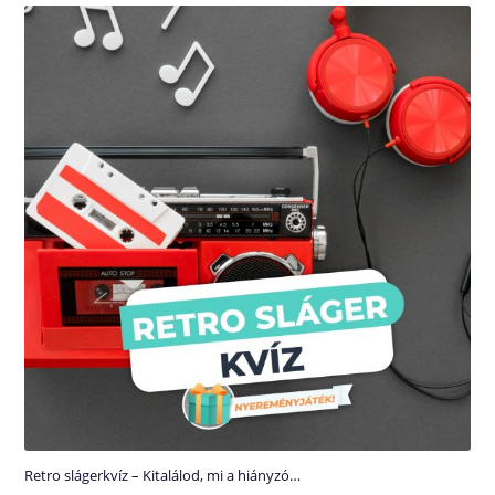
Retro slágerkvíz – Kitalálod, mi a hiányzó…