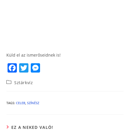
Küld el az ismerőseidnek is!
F
T
M
a
w
e
Sztárkvíz
c
itt
ss
e
er
e
b
n
TAGS
:
CELEB
,
SZÍNÉSZ
o
g
o
er
EZ A NEKED VALÓ!