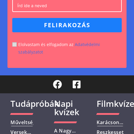
FELIRAKOZÁS
Elolvastam és elfogadom az
Adatvédelmi
szabályzatot
Tudápróbák
Napi
Filmkvíz
kvízek
Műveltségi
Karácsonyi
Kvíz –
Filmek –
A Nagy
Versek
Reszkessetek,