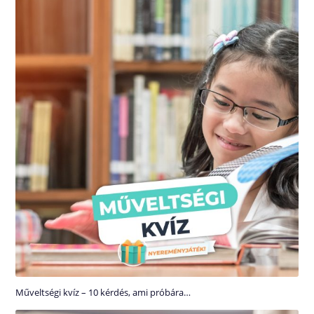
Műveltségi kvíz – 10 kérdés, ami próbára…