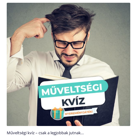
Műveltségi kvíz – csak a legjobbak jutnak…