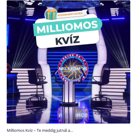
Milliomos Kvíz – Te meddig jutnál a…