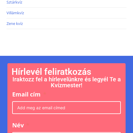
Sztárkvíz
Villámkvíz
Zene kvíz
Hírlevél feliratkozás
Iraktozz fel a hírlevelünkre és legyél Te a
Kvízmester!
Email cím
Név