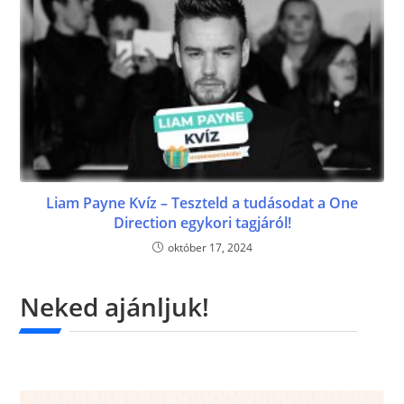
Liam Payne Kvíz – Teszteld a tudásodat a One
Direction egykori tagjáról!
október 17, 2024
Neked ajánljuk!