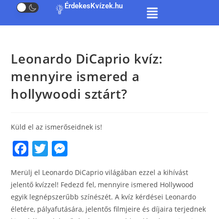
ÉrdekesKvízek.hu
Leonardo DiCaprio kvíz:
mennyire ismered a
hollywoodi sztárt?
Küld el az ismerőseidnek is!
F
T
M
a
w
e
Merülj el Leonardo DiCaprio világában ezzel a kihívást
c
itt
ss
jelentő kvízzel! Fedezd fel, mennyire ismered Hollywood
e
er
e
egyik legnépszerűbb színészét. A kvíz kérdései Leonardo
b
n
életére, pályafutására, jelentős filmjeire és díjaira terjednek