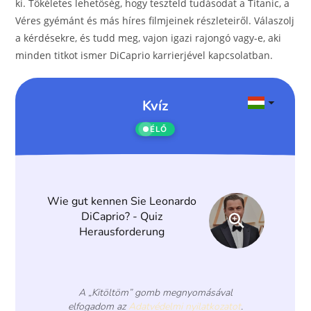
o
g
ki. Tökéletes lehetőség, hogy teszteld tudásodat a Titanic, a
Véres gyémánt és más híres filmjeinek részleteiről. Válaszolj
o
er
a kérdésekre, és tudd meg, vajon igazi rajongó vagy-e, aki
k
minden titkot ismer DiCaprio karrierjével kapcsolatban.