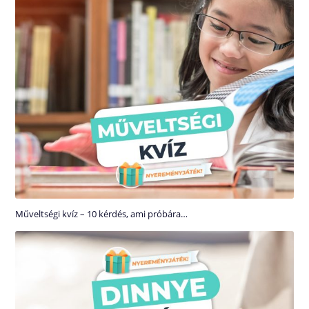
Műveltségi kvíz – 10 kérdés, ami próbára…