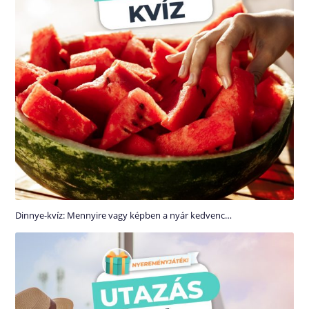
Dinnye-kvíz: Mennyire vagy képben a nyár kedvenc…