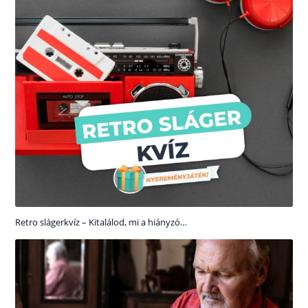
Retro slágerkvíz – Kitalálod, mi a hiányzó…