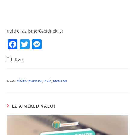
Küld el az ismerőseidnek is!
F
T
M
a
w
e
Kvíz
c
itt
ss
e
er
e
b
n
TAGS
:
FŐZÉS
,
KONYHA
,
KVÍZ
,
MAGYAR
o
g
o
er
EZ A NEKED VALÓ!
k