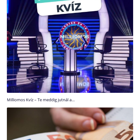
Milliomos Kvíz – Te meddig jutnál a…