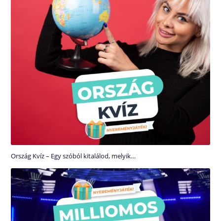
Ország Kvíz – Egy szóból kitalálod, melyik…