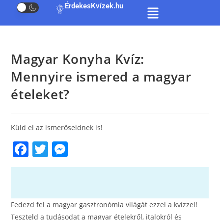
ÉrdekesKvízek.hu
Magyar Konyha Kvíz:
Mennyire ismered a magyar
ételeket?
Küld el az ismerőseidnek is!
F
T
M
a
w
e
c
itt
ss
e
er
e
Fedezd fel a magyar gasztronómia világát ezzel a kvízzel!
b
n
Teszteld a tudásodat a magyar ételekről, italokról és