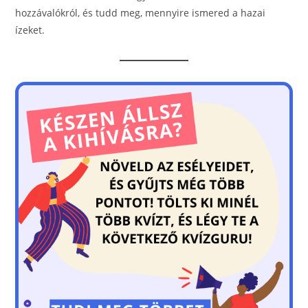
o
g
hozzávalókról, és tudd meg, mennyire ismered a hazai
o
er
ízeket.
k