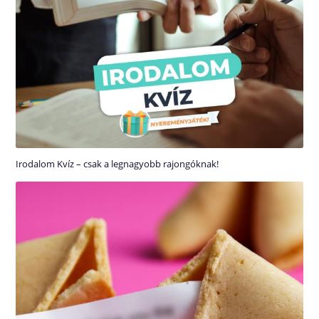
Irodalom Kvíz – csak a legnagyobb rajongóknak!