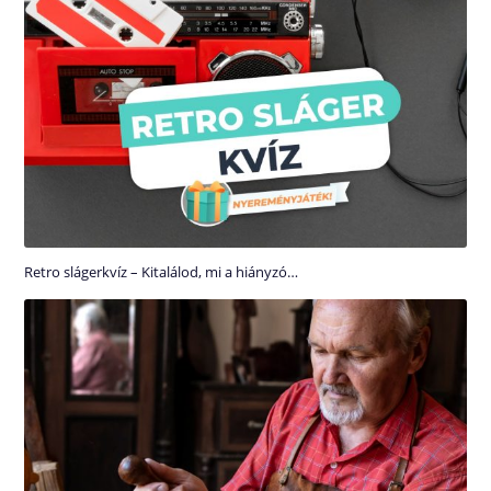
Retro slágerkvíz – Kitalálod, mi a hiányzó…