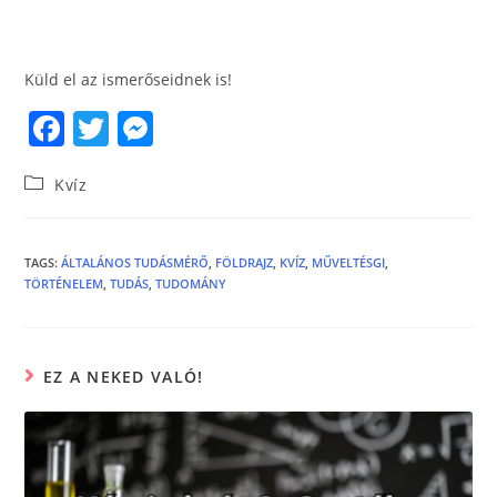
Küld el az ismerőseidnek is!
F
T
M
a
w
e
Kvíz
c
itt
ss
e
er
e
b
n
TAGS
:
ÁLTALÁNOS TUDÁSMÉRŐ
,
FÖLDRAJZ
,
KVÍZ
,
MŰVELTÉSGI
,
TÖRTÉNELEM
,
TUDÁS
,
TUDOMÁNY
o
g
o
er
k
EZ A NEKED VALÓ!