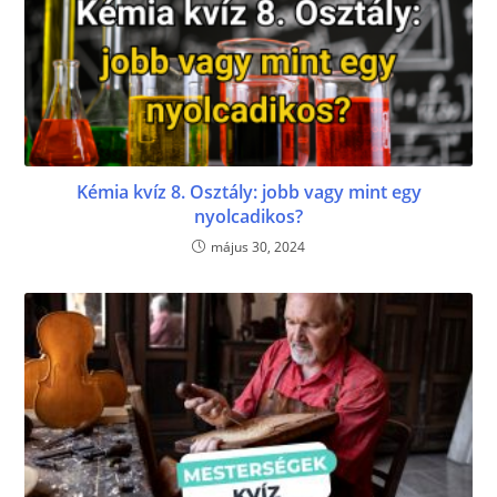
Kémia kvíz 8. Osztály: jobb vagy mint egy
nyolcadikos?
május 30, 2024