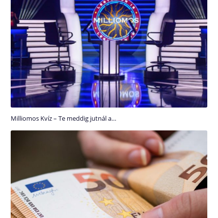
Milliomos Kvíz – Te meddig jutnál a…