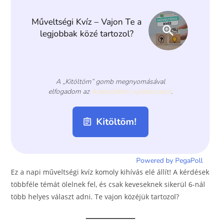
o
er
k
Ez a napi műveltségi kvíz komoly kihívás elé állít! A kérdések
többféle témát ölelnek fel, és csak keveseknek sikerül 6-nál
több helyes választ adni. Te vajon közéjük tartozol?