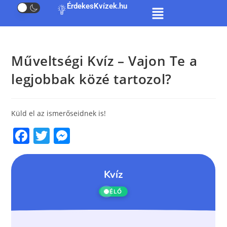
ÉrdekesKvízek.hu
Műveltségi Kvíz – Vajon Te a
legjobbak közé tartozol?
Küld el az ismerőseidnek is!
F
T
M
a
w
e
c
itt
ss
e
er
e
b
n
o
g