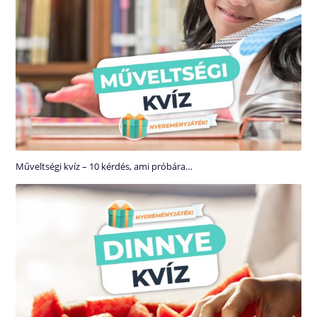
Műveltségi kvíz – 10 kérdés, ami próbára…