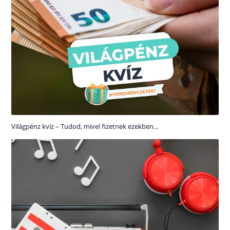
Világpénz kvíz – Tudod, mivel fizetnek ezekben…