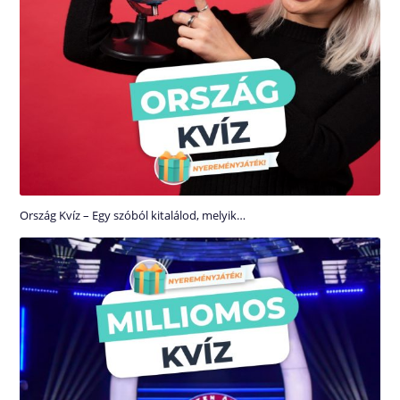
Ország Kvíz – Egy szóból kitalálod, melyik…