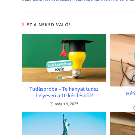
b
n
o
g
o
er
EZ A NEKED VALÓ!
k
Tudáspróba – Te hányat tudsz
Héti
helyesen a 10 kérdésből?
május 9, 2025