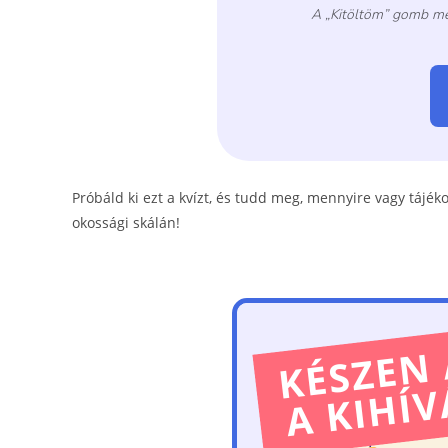
Próbáld ki ezt a kvízt, és tudd meg, mennyire vagy tájéko
okossági skálán!