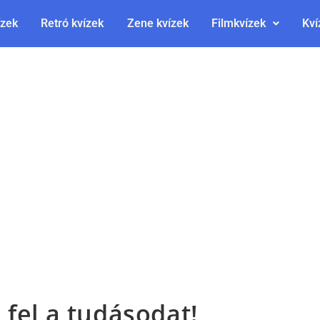
ízek
Retró kvízek
Zene kvízek
Filmkvízek
Kví
 fel a tudásodat!