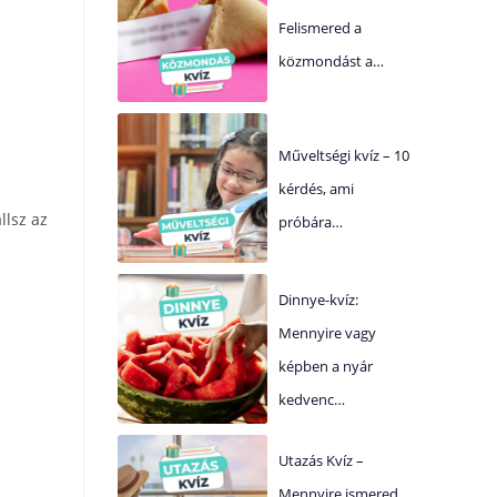
Felismered a
közmondást a…
Műveltségi kvíz – 10
kérdés, ami
llsz az
próbára…
Dinnye-kvíz:
Mennyire vagy
képben a nyár
kedvenc…
Utazás Kvíz –
Mennyire ismered