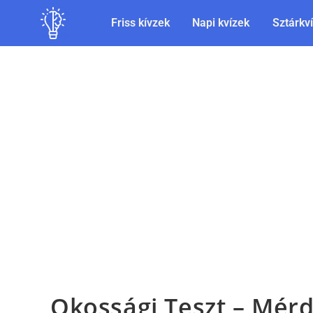
Friss kívzek
Napi kvízek
Sztárkv
Okossági Teszt – Mérd