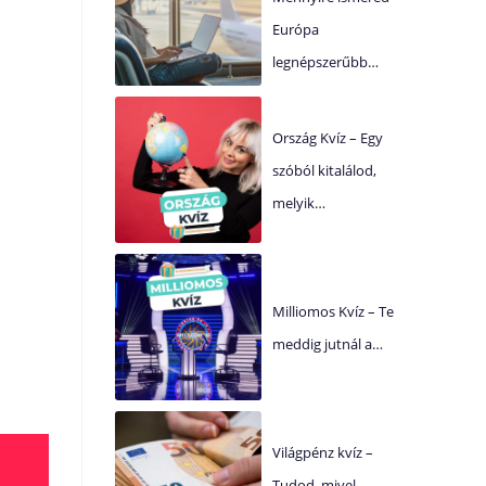
Európa
legnépszerűbb…
Ország Kvíz – Egy
szóból kitalálod,
melyik…
Milliomos Kvíz – Te
meddig jutnál a…
Világpénz kvíz –
Tudod, mivel