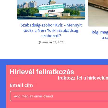
Szabadság-szobor Kvíz – Mennyit
tudsz a New York-i Szabadság-
Régi mag
szoborról?
a s
október 28, 2024
Hírlevél feliratkozás
Iraktozz fel a hírlevelü
Email cím