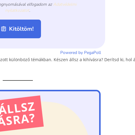
zott különböző témákban. Készen állsz a kihívásra? Derítsd ki, hol á