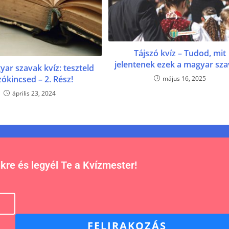
Tájszó kvíz – Tudod, mit
jelentenek ezek a magyar sz
yar szavak kvíz: teszteld
zókincsed – 2. Rész!
május 16, 2025
április 23, 2024
nkre és legyél Te a Kvízmester!
FELIRAKOZÁS