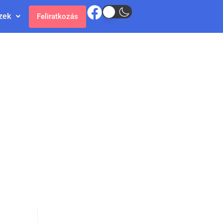
zek
Feliratkozás