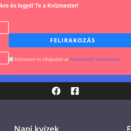
nkre és legyél Te a Kvízmester!
FELIRAKOZÁS
Elolvastam és elfogadom az
Adatvédelmi szabályzatot
Napi kvízek
F