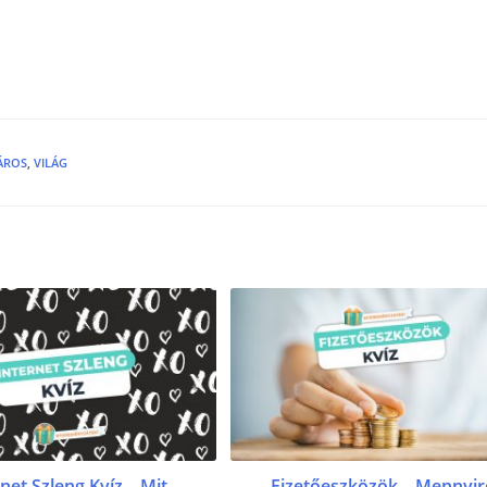
ÁROS
,
VILÁG
net Szleng Kvíz – Mit
Fizetőeszközök – Mennyir