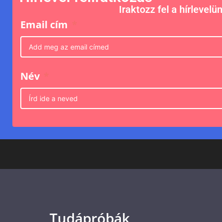
Iraktozz fel a hírlevelü
Email cím
Név
Tudápróbák