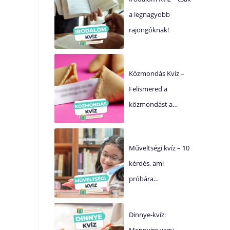
a legnagyobb
rajongóknak!
Közmondás Kvíz –
Felismered a
közmondást a…
Műveltségi kvíz – 10
kérdés, ami
próbára…
Dinnye-kvíz:
Mennyire vagy