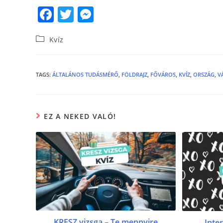
F
T
M
a
w
e
Kvíz
c
itt
ss
e
er
e
b
n
TAGS
:
ÁLTALÁNOS TUDÁSMÉRŐ
,
FÖLDRAJZ
,
FŐVÁROS
,
KVÍZ
,
ORSZÁG
,
V
o
g
o
er
EZ A NEKED VALÓ!
k
KRESZ vizsga – Te mennyire
Inter