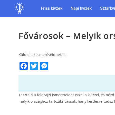
Friss kívzek
Napi kvízek
Sztárkv
Fővárosok – Melyik or
Küld el az ismerőseidnek is!
F
T
M
a
w
e
c
itt
ss
e
er
e
Teszteld a földrajzi ismereteidet ezzel a kvízzel, és né
b
n
melyik országhoz tartozik? Lássuk, hány kérdésre tudsz 
o
g