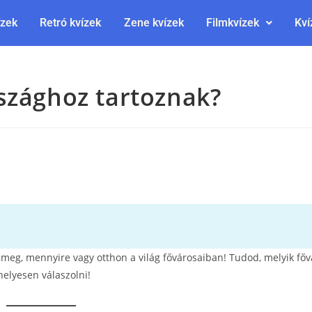
ízek
Retró kvízek
Zene kvízek
Filmkvízek
Kví
szághoz tartoznak?
zd meg, mennyire vagy otthon a világ fővárosaiban! Tudod, melyik fő
helyesen válaszolni!