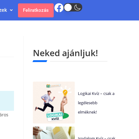
zek
Feliratkozás
Neked ajánljuk!
Logikai Kvíz – csak a
legélesebb
elméknek!
város
Irodalom Kvíz – csak