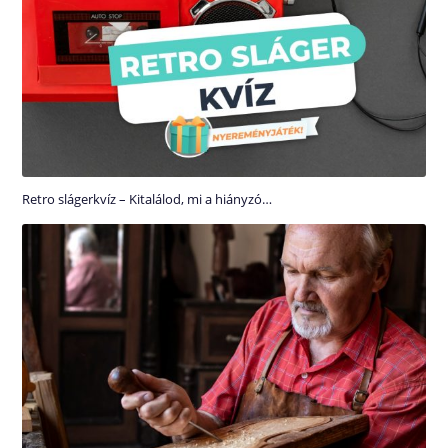
Retro slágerkvíz – Kitalálod, mi a hiányzó…