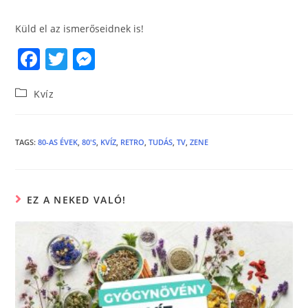
Küld el az ismerőseidnek is!
F
T
M
a
w
e
Kvíz
c
itt
ss
e
er
e
b
n
TAGS
:
80-AS ÉVEK
,
80'S
,
KVÍZ
,
RETRO
,
TUDÁS
,
TV
,
ZENE
o
g
o
er
EZ A NEKED VALÓ!
k