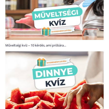
Műveltségi kvíz – 10 kérdés, ami próbára…