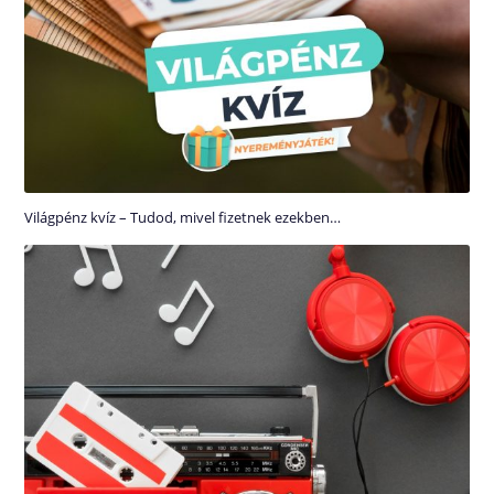
Világpénz kvíz – Tudod, mivel fizetnek ezekben…