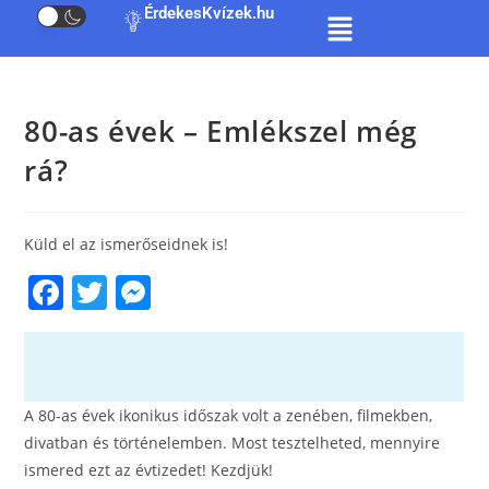
ÉrdekesKvízek.hu
80-as évek – Emlékszel még
rá?
Küld el az ismerőseidnek is!
F
T
M
a
w
e
c
itt
ss
e
er
e
A 80-as évek ikonikus időszak volt a zenében, filmekben,
b
n
divatban és történelemben. Most tesztelheted, mennyire
o
g
ismered ezt az évtizedet! Kezdjük!