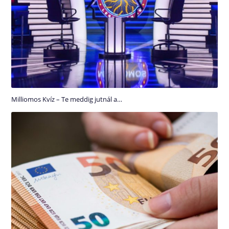
Milliomos Kvíz – Te meddig jutnál a…