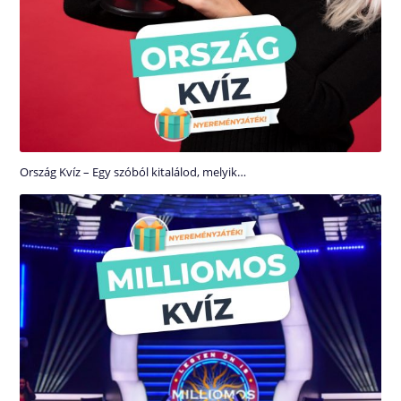
Ország Kvíz – Egy szóból kitalálod, melyik…