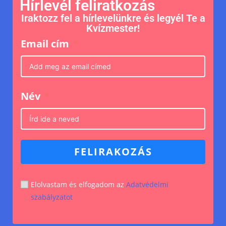
Hírlevél feliratkozás
Iraktozz fel a hírlevelünkre és legyél Te a
Kvízmester!
Email cím
Név
FELIRAKOZÁS
Elolvastam és elfogadom az
Adatvédelmi
szabályzatot