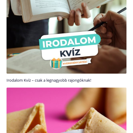
Irodalom Kvíz – csak a legnagyobb rajongóknak!