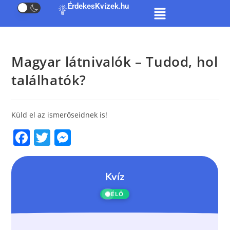
ÉrdekesKvízek.hu
Magyar látnivalók – Tudod, hol
találhatók?
Küld el az ismerőseidnek is!
F
T
M
a
w
e
c
itt
ss
e
er
e
b
n
o
g