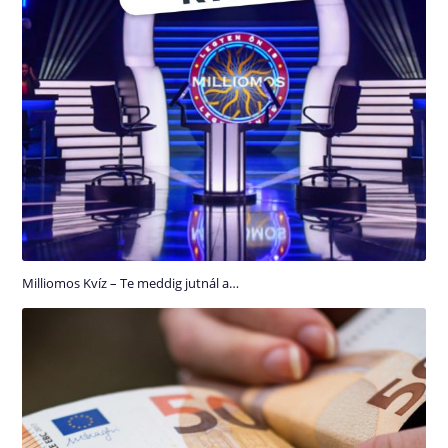
Milliomos Kvíz – Te meddig jutnál a…