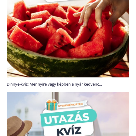
Dinnye-kvíz: Mennyire vagy képben a nyár kedvenc…