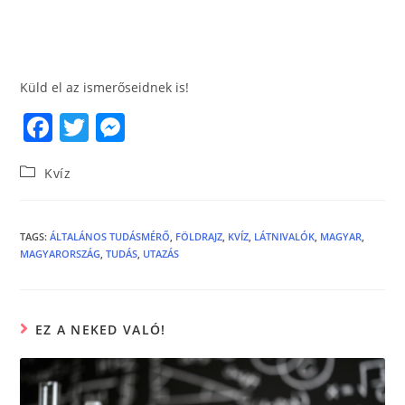
Küld el az ismerőseidnek is!
F
T
M
a
w
e
Kvíz
c
itt
ss
e
er
e
b
n
TAGS
:
ÁLTALÁNOS TUDÁSMÉRŐ
,
FÖLDRAJZ
,
KVÍZ
,
LÁTNIVALÓK
,
MAGYAR
,
MAGYARORSZÁG
,
TUDÁS
,
UTAZÁS
o
g
o
er
k
EZ A NEKED VALÓ!