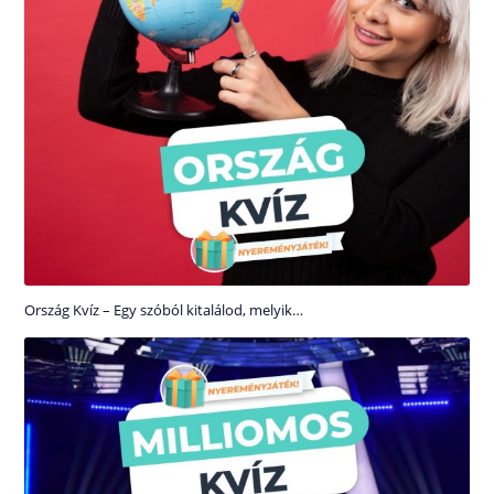
Ország Kvíz – Egy szóból kitalálod, melyik…