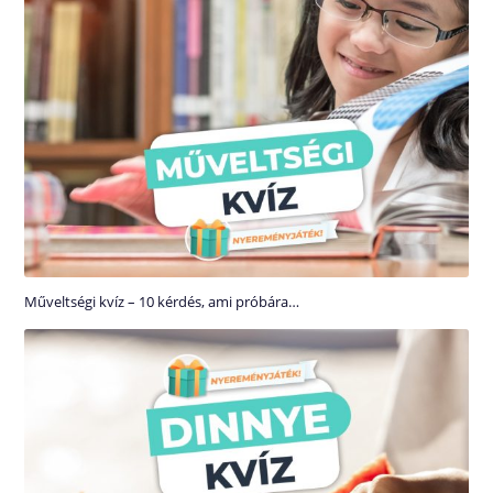
Műveltségi kvíz – 10 kérdés, ami próbára…