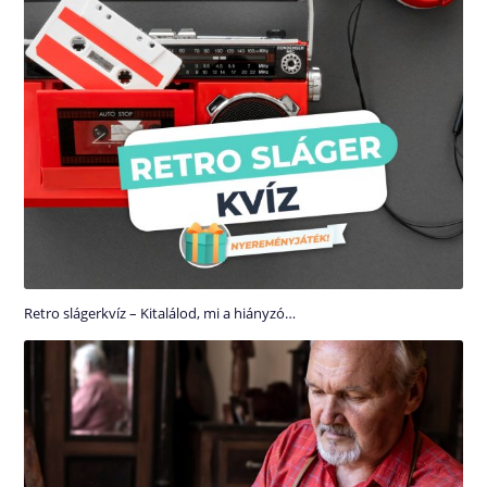
Retro slágerkvíz – Kitalálod, mi a hiányzó…