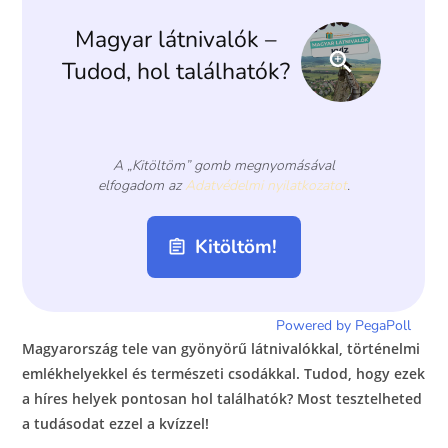
o
er
k
Magyarország tele van gyönyörű látnivalókkal, történelmi
emlékhelyekkel és természeti csodákkal. Tudod, hogy ezek
a híres helyek pontosan hol találhatók? Most tesztelheted
a tudásodat ezzel a kvízzel!