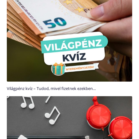
Világpénz kvíz – Tudod, mivel fizetnek ezekben…