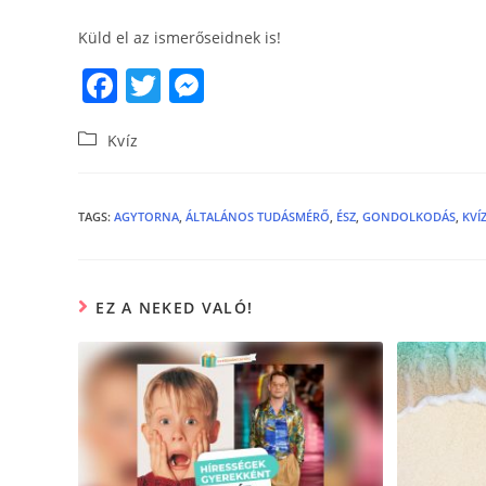
Küld el az ismerőseidnek is!
F
T
M
a
w
e
Kvíz
c
itt
ss
e
er
e
b
n
TAGS
:
AGYTORNA
,
ÁLTALÁNOS TUDÁSMÉRŐ
,
ÉSZ
,
GONDOLKODÁS
,
KVÍ
o
g
o
er
EZ A NEKED VALÓ!
k