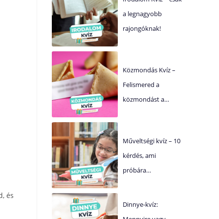
a legnagyobb
rajongóknak!
Közmondás Kvíz –
Felismered a
közmondást a…
Műveltségi kvíz – 10
kérdés, ami
próbára…
d, és
Dinnye-kvíz:
Mennyire vagy