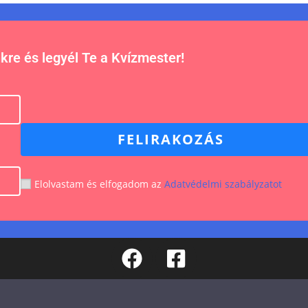
nkre és legyél Te a Kvízmester!
FELIRAKOZÁS
Elolvastam és elfogadom az
Adatvédelmi szabályzatot