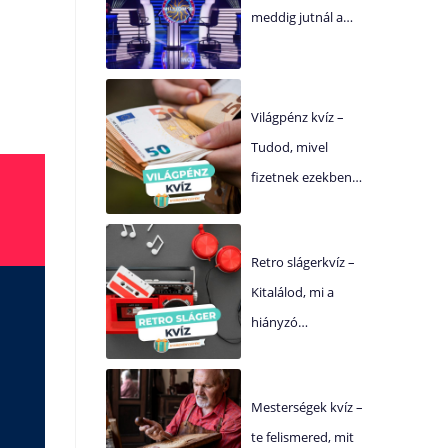
meddig jutnál a…
Világpénz kvíz –
Tudod, mivel
fizetnek ezekben…
Retro slágerkvíz –
Kitalálod, mi a
hiányzó…
Mesterségek kvíz –
te felismered, mit