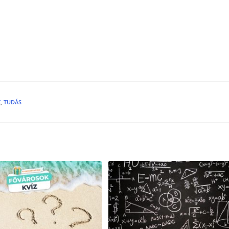
Z
,
TUDÁS