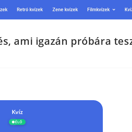
ízek
Retró kvízek
Zene kvízek
Filmkvízek
Kví
s, ami igazán próbára tesz