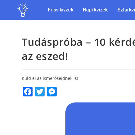
Friss kívzek
Napi kvízek
Sztárkv
Tudáspróba – 10 kérdé
az eszed!
Küld el az ismerőseidnek is!
F
T
M
a
w
e
c
itt
ss
e
er
e
b
n