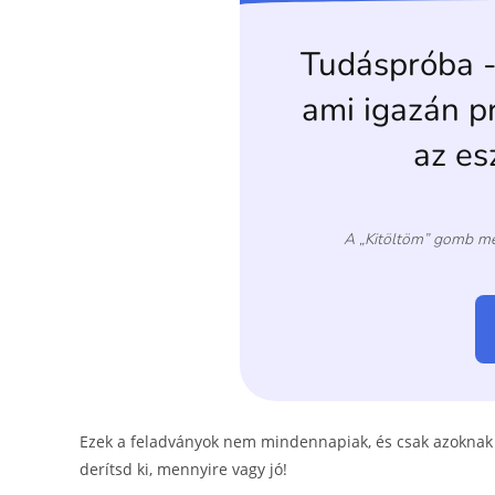
o
g
o
er
k
Ezek a feladványok nem mindennapiak, és csak azoknak s
derítsd ki, mennyire vagy jó!