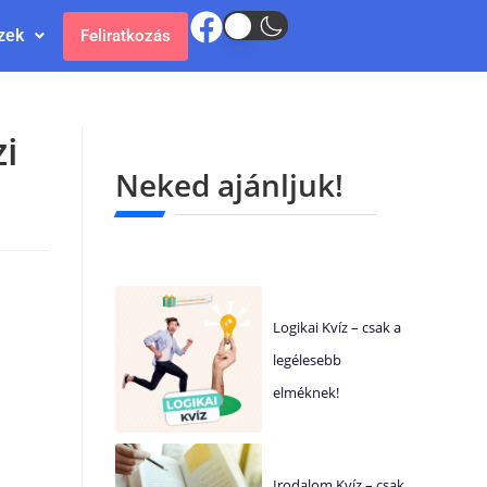
zek
Feliratkozás
i
Neked ajánljuk!
Logikai Kvíz – csak a
legélesebb
elméknek!
Irodalom Kvíz – csak