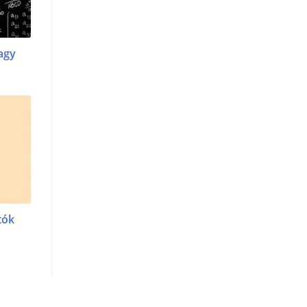
vagy
tók