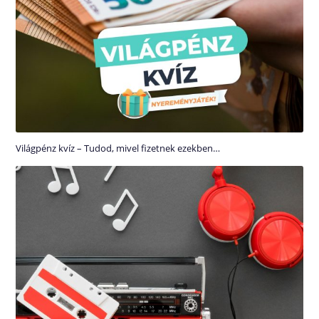
Világpénz kvíz – Tudod, mivel fizetnek ezekben…