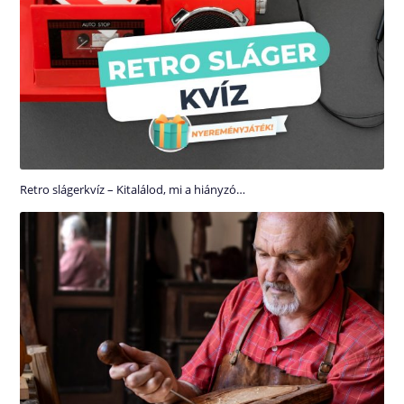
Retro slágerkvíz – Kitalálod, mi a hiányzó…