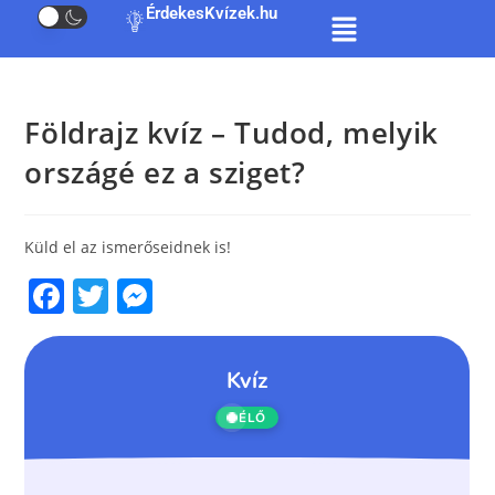
ÉrdekesKvízek.hu
Földrajz kvíz – Tudod, melyik
országé ez a sziget?
Küld el az ismerőseidnek is!
F
T
M
a
w
e
c
itt
ss
e
er
e
b
n
o
g