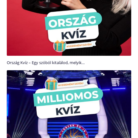
Ország Kvíz – Egy szóból kitalálod, melyik…