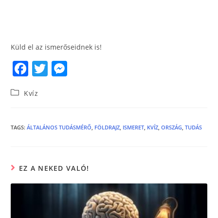
Küld el az ismerőseidnek is!
F
T
M
a
w
e
Kvíz
c
itt
ss
e
er
e
b
n
TAGS
:
ÁLTALÁNOS TUDÁSMÉRŐ
,
FÖLDRAJZ
,
ISMERET
,
KVÍZ
,
ORSZÁG
,
TUDÁS
o
g
o
er
EZ A NEKED VALÓ!
k