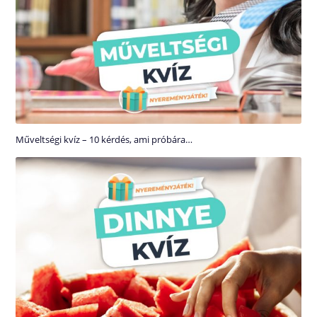
Műveltségi kvíz – 10 kérdés, ami próbára…