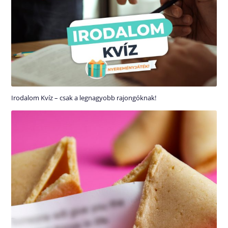
Irodalom Kvíz – csak a legnagyobb rajongóknak!