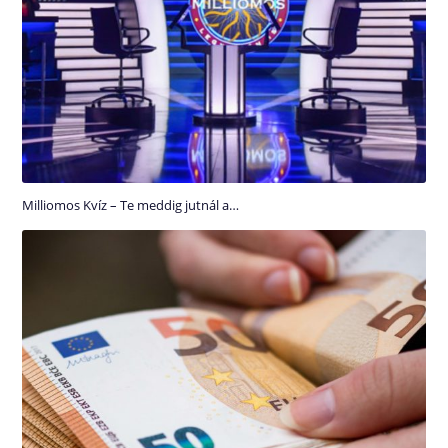
Milliomos Kvíz – Te meddig jutnál a…