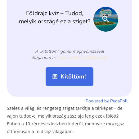
o
er
k
Széles a világ, és rengeteg sziget tarkítja a térképet – de
vajon tudod-e, melyik ország zászlaja leng ezek fölött?
Ebben a 10 kérdéses kvízben kiderül, mennyire mozogsz
otthonosan a földrajz világában.