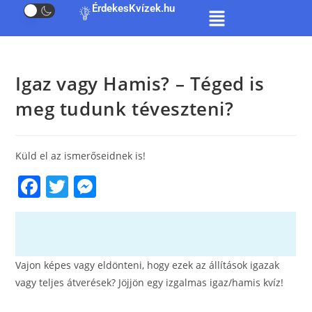
ÉrdekesKvízek.hu
Igaz vagy Hamis? – Téged is
meg tudunk téveszteni?
Küld el az ismerőseidnek is!
F
T
M
a
w
e
c
itt
ss
e
er
e
Vajon képes vagy eldönteni, hogy ezek az állítások igazak
b
n
vagy teljes átverések? Jöjjön egy izgalmas igaz/hamis kvíz!
o
g