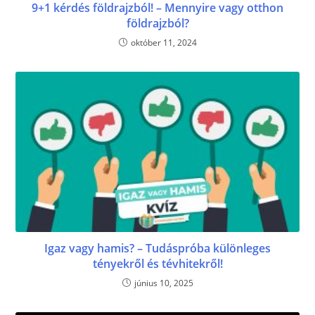
9+1 kérdés földrajzból! – Mennyire vagy otthon
földrajzból?
október 11, 2024
Igaz vagy hamis? – Tudáspróba különleges
tényekről és tévhitekről!
június 10, 2025