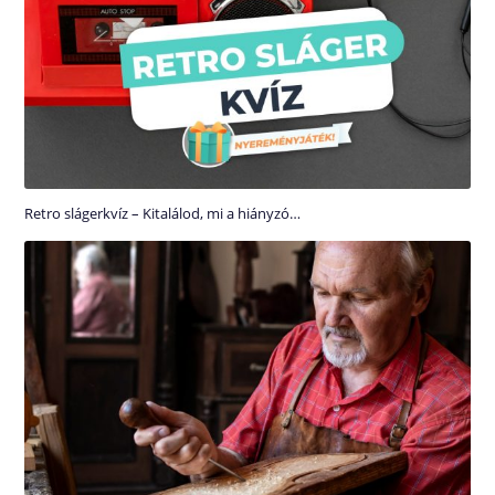
Retro slágerkvíz – Kitalálod, mi a hiányzó…