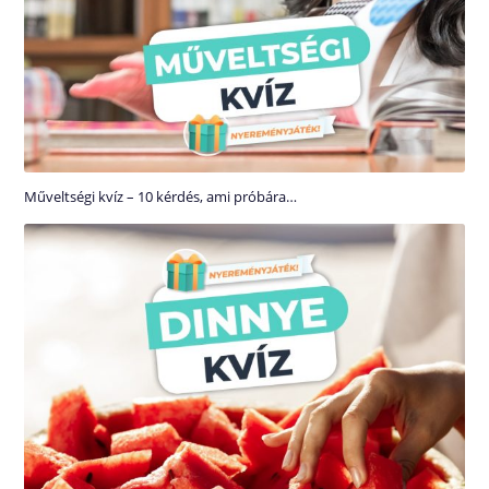
Műveltségi kvíz – 10 kérdés, ami próbára…