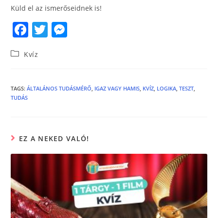
Küld el az ismerőseidnek is!
F
T
M
a
w
e
Kvíz
c
itt
ss
e
er
e
b
n
TAGS
:
ÁLTALÁNOS TUDÁSMÉRŐ
,
IGAZ VAGY HAMIS
,
KVÍZ
,
LOGIKA
,
TESZT
,
TUDÁS
o
g
o
er
k
EZ A NEKED VALÓ!