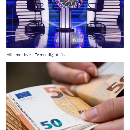
Milliomos Kvíz – Te meddig jutnál a…