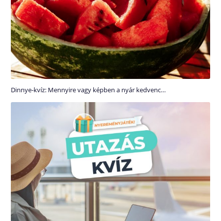
Dinnye-kvíz: Mennyire vagy képben a nyár kedvenc…