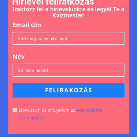
Hírlevél feliratkozás
Iraktozz fel a hírlevelünkre és legyél Te a
Kvízmester!
Email cím
Név
FELIRAKOZÁS
Elolvastam és elfogadom az
Adatvédelmi
szabályzatot