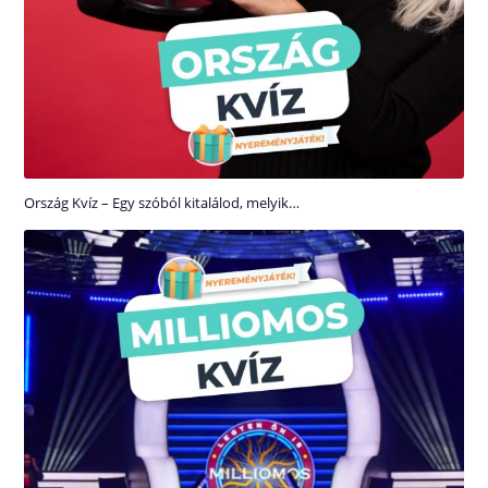
Ország Kvíz – Egy szóból kitalálod, melyik…