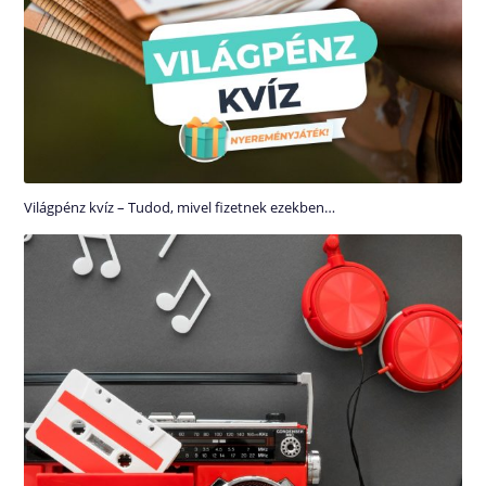
Világpénz kvíz – Tudod, mivel fizetnek ezekben…